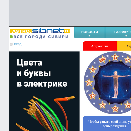
НОВОСТИ
РАЗВЛЕЧ
Вход
Астрология
Хи
Чтобы узнать свой знак, 
день рождения.