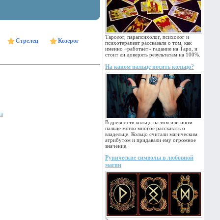
Таролог, парапсихолог, психолог и
Стрелец
Козерог
психотерапевт рассказали о том, как
именно «работает» гадание на Таро, и
стоит ли доверять результатам на 100%.
На каком пальце носить кольцо?
ка
В древности кольцо на том или ином
пальце могло многое рассказать о
владельце. Кольцо считали магическим
атрибутом и придавали ему огромное
значение.
Рунические символы в любовной
магии