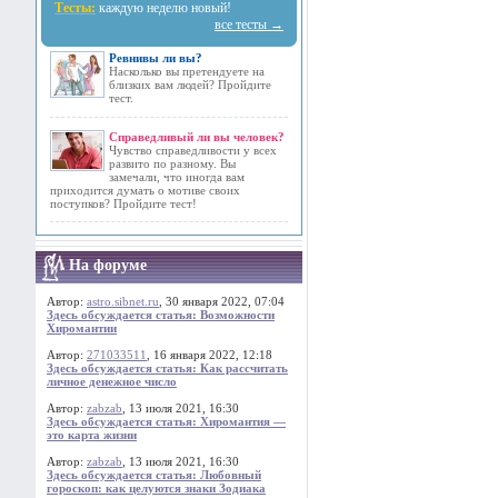
Тесты:
каждую неделю новый!
все тесты →
Ревнивы ли вы?
Насколько вы претендуете на
близких вам людей? Пройдите
тест.
Справедливый ли вы человек?
Чувство справедливости у всех
развито по разному. Вы
замечали, что иногда вам
приходится думать о мотиве своих
поступков? Пройдите тест!
На форуме
Автор:
astro.sibnet.ru
, 30 января 2022, 07:04
Здесь обсуждается статья: Возможности
Хиромантии
Автор:
271033511
, 16 января 2022, 12:18
Здесь обсуждается статья: Как рассчитать
личное денежное число
Автор:
zabzab
, 13 июля 2021, 16:30
Здесь обсуждается статья: Хиромантия —
это карта жизни
Автор:
zabzab
, 13 июля 2021, 16:30
Здесь обсуждается статья: Любовный
гороскоп: как целуются знаки Зодиака