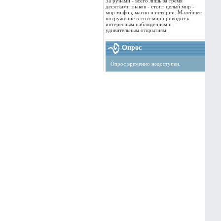
За рунами - всего лишь за тремя
десятками знаков - стоит целый мир -
мир мифов, магии и истории. Малейшее
погружение в этот мир приводит к
интересным наблюдениям и
удивительным открытиям.
Опрос
Опрос временно недоступен.