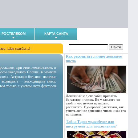
РОСТЕЛЕКОМ
КАРТА САЙТА
Таро, Шар судьбы…)
Как рассчитать личное денежное
число
гороскопом, при этом немаловажно, в
тором находилось Солнце, в момент
аком». Астрологи большое значение
 асцендента — восходящему знаку.
ным только с учётом всех факторов
Денежный код способен привлечь
богатство и успех. Но у каждого он
свой, и его нужно правильно
рассчитать. Нумеролог рассказала, как
узнать личное денежное число и как его
применять.
Тайна Таро: мракобесие или
инструмент для подсознания?