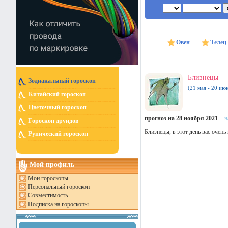
Овен
Телец
Близнецы
Зодиакальный гороскоп
(21 мая - 20 ию
Китайский гороскоп
Цветочный гороскоп
прогноз на 28 ноября 2021
н
Гороскоп друидов
Близнецы, в этот день вас очен
Рунический гороскоп
Мой профиль
Мои гороскопы
Персональный гороскоп
Совместимость
Подписка на гороскопы