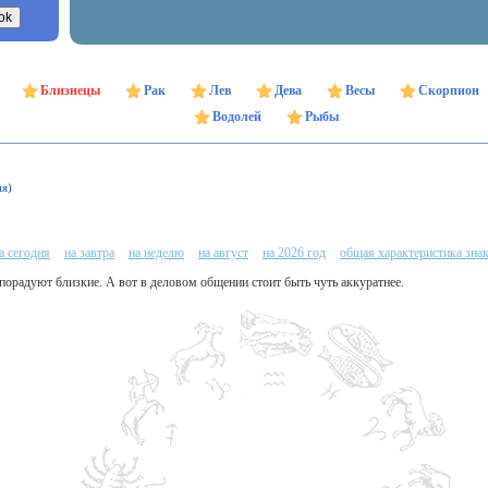
Близнецы
Рак
Лев
Дева
Весы
Скорпион
Водолей
Рыбы
ня)
а сегодня
на завтра
на неделю
на август
на 2026 год
общая характеристика зна
ь порадуют близкие. А вот в деловом общении стоит быть чуть аккуратнее.