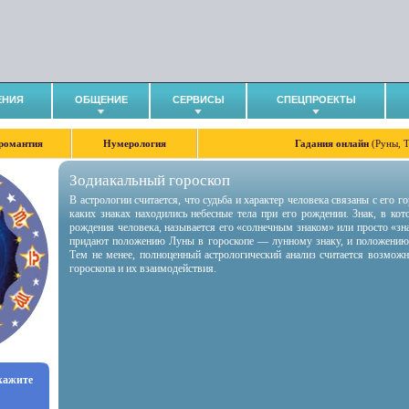
ЕНИЯ
ОБЩЕНИЕ
СЕРВИСЫ
СПЕЦПРОЕКТЫ
романтия
Нумерология
Гадания онлайн
(Руны, 
Зодиакальный гороскоп
В астрологии считается, что судьба и характер человека связаны с его 
каких знаках находились небесные тела при его рождении. Знак, в ко
рождения человека, называется его «солнечным знаком» или просто «зн
придают положению Луны в гороскопе — лунному знаку, и положению
Тем не менее, полноценный астрологический анализ считается возмож
гороскопа и их взаимодействия.
укажите