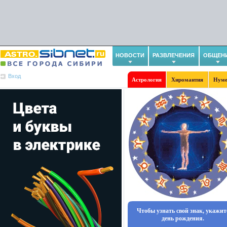
НОВОСТИ
РАЗВЛЕЧЕНИЯ
ОБЩЕН
Вход
Астрология
Хиромантия
Нуме
Чтобы узнать свой знак, укажит
день рождения.