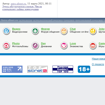
Автор:
astro.sibnet.ru
, 11 марта 2021, 00:11
Здесь обсуждается статья: Числа
открывают тайны мироздания
Astro.sibnet.ru
:
астрология
,
астрологический прогноз
,
гороскоп
,
персональный гороскоп
,
Видео
Форум
Chat
Joke
Видеоролики
Форум общения
Общение on-line
Шутк
Photo
Day
Love
Gam
Фотоальбомы
Дневники
Знакомства
Игры
Наши вака
О проекте