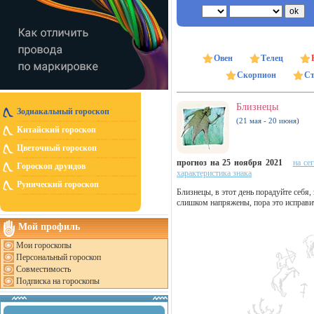
Овен
Телец
Скорпион
Ст
Близнецы
Зодиакальный гороскоп
(21 мая - 20 июня)
Китайский гороскоп
Цветочный гороскоп
прогноз на 25 ноября 2021
на се
Гороскоп друидов
характеристика знака
Рунический гороскоп
Близнецы, в этот день порадуйте себя,
слишком напряжены, пора это исправи
Мой профиль
Мои гороскопы
Персональный гороскоп
Совместимость
Подписка на гороскопы