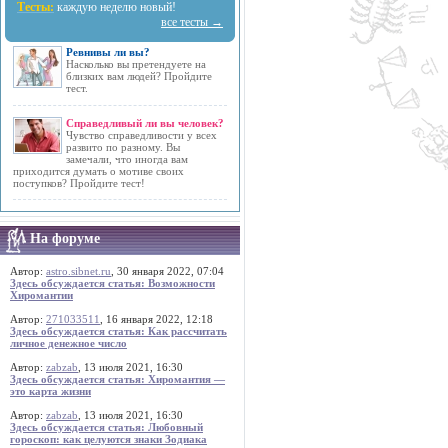
Тесты:
каждую неделю новый!
все тесты →
Ревнивы ли вы?
Насколько вы претендуете на
близких вам людей? Пройдите
тест.
Справедливый ли вы человек?
Чувство справедливости у всех
развито по разному. Вы
замечали, что иногда вам
приходится думать о мотиве своих
поступков? Пройдите тест!
На форуме
Автор:
astro.sibnet.ru
, 30 января 2022, 07:04
Здесь обсуждается статья: Возможности
Хиромантии
Автор:
271033511
, 16 января 2022, 12:18
Здесь обсуждается статья: Как рассчитать
личное денежное число
Автор:
zabzab
, 13 июля 2021, 16:30
Здесь обсуждается статья: Хиромантия —
это карта жизни
Автор:
zabzab
, 13 июля 2021, 16:30
Здесь обсуждается статья: Любовный
гороскоп: как целуются знаки Зодиака