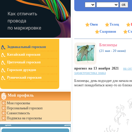
Овен
Телец
Скорпион
Ст
Близнецы
Зодиакальный гороскоп
(21 мая - 20 июня)
Китайский гороскоп
Цветочный гороскоп
прогноз на 13 ноября 2021
на се
Гороскоп друидов
характеристика знака
Рунический гороскоп
Близнецы, день подходит для начала 
может понадобиться кому-то из близк
Мой профиль
Мои гороскопы
Персональный гороскоп
Совместимость
Подписка на гороскопы