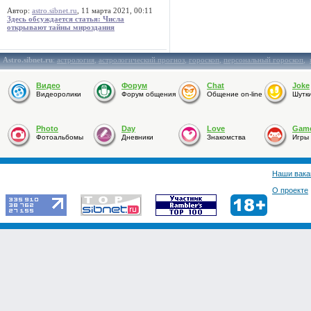
Автор:
astro.sibnet.ru
, 11 марта 2021, 00:11
Здесь обсуждается статья: Числа
открывают тайны мироздания
Astro.sibnet.ru
:
астрология
,
астрологический прогноз
,
гороскоп
,
персональный гороскоп
,
Видео
Форум
Chat
Joke
Видеоролики
Форум общения
Общение on-line
Шутк
Photo
Day
Love
Gam
Фотоальбомы
Дневники
Знакомства
Игры
Наши вака
О проекте