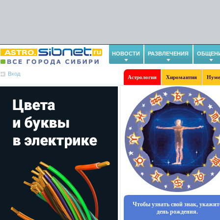
НОВОСТИ
РАЗВЛЕЧЕНИЯ
ОБЩЕН
Вход
Астрология
Хиромантия
Нуме
Чтобы узнать свой знак, укажит
день рождения.