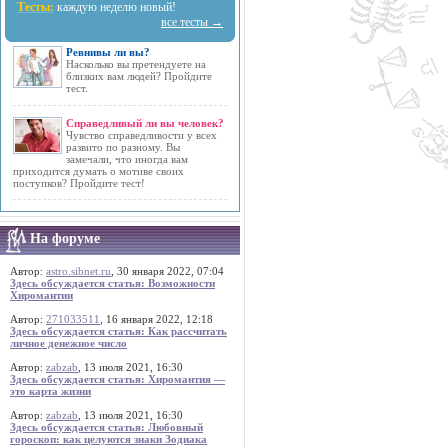
Тесты:
каждую неделю новый!
все тесты →
Ревнивы ли вы?
Насколько вы претендуете на
близких вам людей? Пройдите
тест.
Справедливый ли вы человек?
Чувство справедливости у всех
развито по разному. Вы
замечали, что иногда вам
приходится думать о мотиве своих
поступков? Пройдите тест!
На форуме
Автор:
astro.sibnet.ru
, 30 января 2022, 07:04
Здесь обсуждается статья: Возможности
Хиромантии
Автор:
271033511
, 16 января 2022, 12:18
Здесь обсуждается статья: Как рассчитать
личное денежное число
Автор:
zabzab
, 13 июля 2021, 16:30
Здесь обсуждается статья: Хиромантия —
это карта жизни
Автор:
zabzab
, 13 июля 2021, 16:30
Здесь обсуждается статья: Любовный
гороскоп: как целуются знаки Зодиака