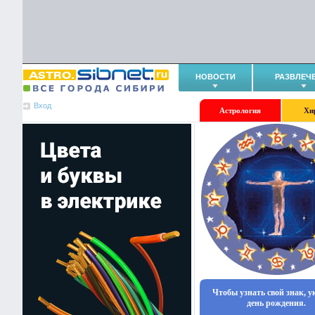
НОВОСТИ
РАЗВЛЕЧ
Вход
Астрология
Хи
Чтобы узнать свой знак, 
день рождения.