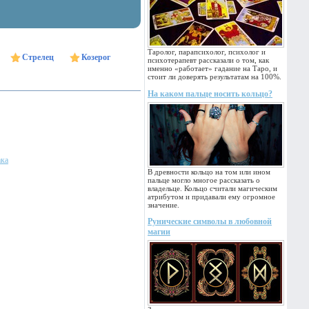
Таролог, парапсихолог, психолог и
Стрелец
Козерог
психотерапевт рассказали о том, как
именно «работает» гадание на Таро, и
стоит ли доверять результатам на 100%.
На каком пальце носить кольцо?
ака
В древности кольцо на том или ином
пальце могло многое рассказать о
владельце. Кольцо считали магическим
атрибутом и придавали ему огромное
значение.
Рунические символы в любовной
магии