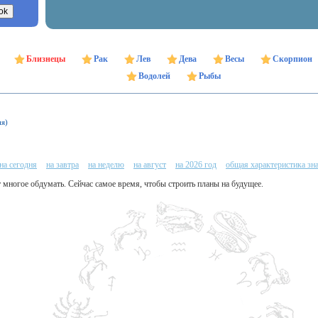
Близнецы
Рак
Лев
Дева
Весы
Скорпион
Водолей
Рыбы
ня)
на сегодня
на завтра
на неделю
на август
на 2026 год
общая характеристика зн
т многое обдумать. Сейчас самое время, чтобы строить планы на будущее.