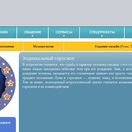
ЕНИЯ
ОБЩЕНИЕ
СЕРВИСЫ
СПЕЦПРОЕКТЫ
романтия
Нумерология
Гадания онлайн
(Руны, 
Зодиакальный гороскоп
В астрологии считается, что судьба и характер человека связаны с его 
каких знаках находились небесные тела при его рождении. Знак, в ко
рождения человека, называется его «солнечным знаком» или просто «зн
придают положению Луны в гороскопе — лунному знаку, и положению
Тем не менее, полноценный астрологический анализ считается возмож
гороскопа и их взаимодействия.
укажите