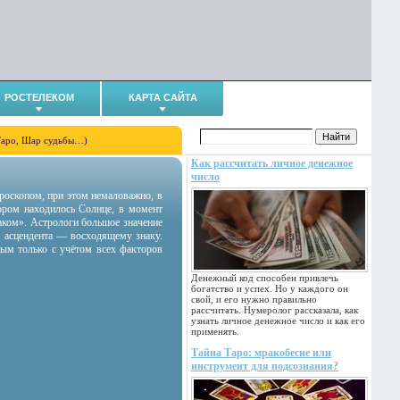
РОСТЕЛЕКОМ
КАРТА САЙТА
Таро, Шар судьбы…)
Как рассчитать личное денежное
число
гороскопом, при этом немаловажно, в
тором находилось Солнце, в момент
аком». Астрологи большое значение
 асцендента — восходящему знаку.
ным только с учётом всех факторов
Денежный код способен привлечь
богатство и успех. Но у каждого он
свой, и его нужно правильно
рассчитать. Нумеролог рассказала, как
узнать личное денежное число и как его
применять.
Тайна Таро: мракобесие или
инструмент для подсознания?