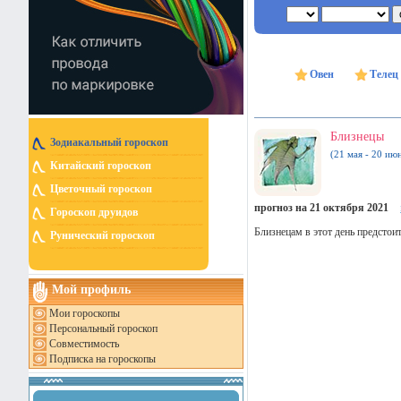
Овен
Телец
Близнецы
Зодиакальный гороскоп
(21 мая - 20 ию
Китайский гороскоп
Цветочный гороскоп
прогноз на 21 октября 2021
Гороскоп друидов
Близнецам в этот день предстои
Рунический гороскоп
Мой профиль
Мои гороскопы
Персональный гороскоп
Совместимость
Подписка на гороскопы