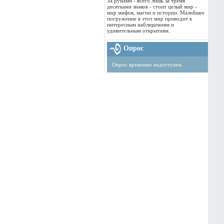
За рунами - всего лишь за тремя
десятками знаков - стоит целый мир -
мир мифов, магии и истории. Малейшее
погружение в этот мир приводит к
интересным наблюдениям и
удивительным открытиям.
Опрос
Опрос временно недоступен.