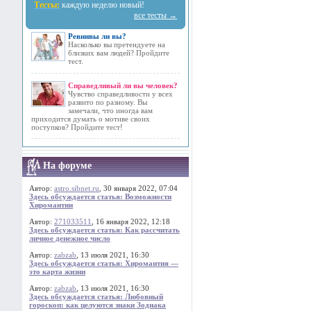
Тесты:
каждую неделю новый!
все тесты →
Ревнивы ли вы?
Насколько вы претендуете на
близких вам людей? Пройдите
тест.
Справедливый ли вы человек?
Чувство справедливости у всех
развито по разному. Вы
замечали, что иногда вам
приходится думать о мотиве своих
поступков? Пройдите тест!
На форуме
Автор:
astro.sibnet.ru
, 30 января 2022, 07:04
Здесь обсуждается статья: Возможности
Хиромантии
Автор:
271033511
, 16 января 2022, 12:18
Здесь обсуждается статья: Как рассчитать
личное денежное число
Автор:
zabzab
, 13 июля 2021, 16:30
Здесь обсуждается статья: Хиромантия —
это карта жизни
Автор:
zabzab
, 13 июля 2021, 16:30
Здесь обсуждается статья: Любовный
гороскоп: как целуются знаки Зодиака