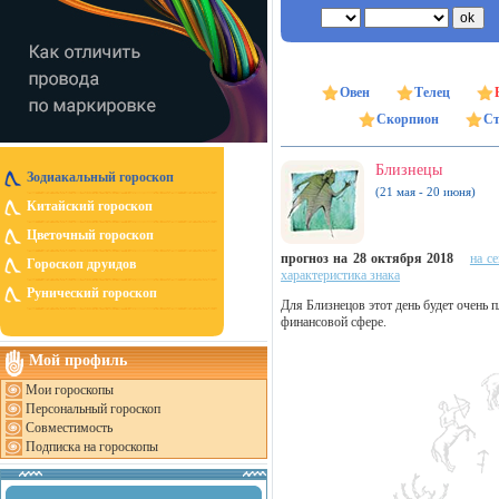
Овен
Телец
Скорпион
Ст
Близнецы
Зодиакальный гороскоп
(21 мая - 20 июня)
Китайский гороскоп
Цветочный гороскоп
прогноз на 28 октября 2018
на с
Гороскоп друидов
характеристика знака
Рунический гороскоп
Для Близнецов этот день будет очень
финансовой сфере.
Мой профиль
Мои гороскопы
Персональный гороскоп
Совместимость
Подписка на гороскопы