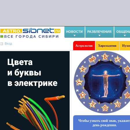
НОВОСТИ
РАЗВЛЕЧЕНИЯ
ОБЩЕН
Вход
Астрология
Хиромантия
Нуме
Чтобы узнать свой знак, укажит
день рождения.