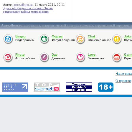
Автор:
astro.sibnet.ru
, 11 марта 2021, 00:11
Здесь обсуждается статья: Числа
открывают тайны мироздания
Astro.sibnet.ru
:
астрология
,
астрологический прогноз
,
гороскоп
,
персональный гороскоп
,
Видео
Форум
Chat
Joke
Видеоролики
Форум общения
Общение on-line
Шутк
Photo
Day
Love
Gam
Фотоальбомы
Дневники
Знакомства
Игры
Наши вака
О проекте