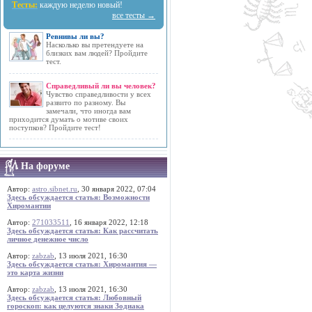
Тесты:
каждую неделю новый!
все тесты →
Ревнивы ли вы?
Насколько вы претендуете на
близких вам людей? Пройдите
тест.
Справедливый ли вы человек?
Чувство справедливости у всех
развито по разному. Вы
замечали, что иногда вам
приходится думать о мотиве своих
поступков? Пройдите тест!
На форуме
Автор:
astro.sibnet.ru
, 30 января 2022, 07:04
Здесь обсуждается статья: Возможности
Хиромантии
Автор:
271033511
, 16 января 2022, 12:18
Здесь обсуждается статья: Как рассчитать
личное денежное число
Автор:
zabzab
, 13 июля 2021, 16:30
Здесь обсуждается статья: Хиромантия —
это карта жизни
Автор:
zabzab
, 13 июля 2021, 16:30
Здесь обсуждается статья: Любовный
гороскоп: как целуются знаки Зодиака