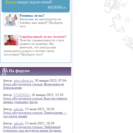
Тесты:
каждую неделю новый!
все тесты →
Ревнивы ли вы?
Насколько вы претендуете на
близких вам людей? Пройдите
тест.
Справедливый ли вы человек?
Чувство справедливости у всех
развито по разному. Вы
замечали, что иногда вам
приходится думать о мотиве своих
поступков? Пройдите тест!
На форуме
Автор:
astro.sibnet.ru
, 30 января 2022, 07:04
Здесь обсуждается статья: Возможности
Хиромантии
Автор:
271033511
, 16 января 2022, 12:18
Здесь обсуждается статья: Как рассчитать
личное денежное число
Автор:
zabzab
, 13 июля 2021, 16:30
Здесь обсуждается статья: Хиромантия —
это карта жизни
Автор:
zabzab
, 13 июля 2021, 16:30
Здесь обсуждается статья: Любовный
гороскоп: как целуются знаки Зодиака