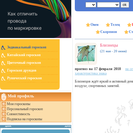
Овен
Телец
Скорпион
Ст
Близнецы
Зодиакальный гороскоп
(21 мая - 20 июня)
Китайский гороскоп
Цветочный гороскоп
прогноз на 17 февраля 2018
на с
Гороскоп друидов
характеристика знака
Рунический гороскоп
Близнецов ждёт яркий и активный день
воздухе, спортивных занятий.
Мой профиль
Мои гороскопы
Персональный гороскоп
Совместимость
Подписка на гороскопы