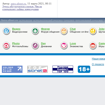
Автор:
astro.sibnet.ru
, 11 марта 2021, 00:11
Здесь обсуждается статья: Числа
открывают тайны мироздания
Astro.sibnet.ru
:
астрология
,
астрологический прогноз
,
гороскоп
,
персональный гороскоп
,
Видео
Форум
Chat
Joke
Видеоролики
Форум общения
Общение on-line
Шутк
Photo
Day
Love
Gam
Фотоальбомы
Дневники
Знакомства
Игры
Наши вака
О проекте