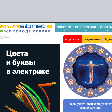
НОВОСТИ
РАЗВЛЕЧЕНИЯ
ОБЩЕН
Вход
Астрология
Хиромантия
Нуме
Чтобы узнать свой знак, укажит
день рождения.