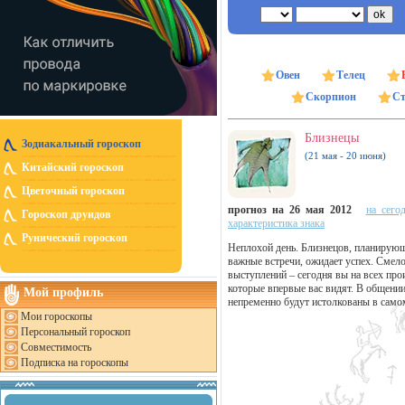
Овен
Телец
Скорпион
Ст
Близнецы
Зодиакальный гороскоп
(21 мая - 20 июня)
Китайский гороскоп
Цветочный гороскоп
прогноз на 26 мая 2012
на сего
Гороскоп друидов
характеристика знака
Рунический гороскоп
Неплохой день. Близнецов, планирующ
важные встречи, ожидает успех. Смело
выступлений – сегодня вы на всех про
которые впервые вас видят. В общени
Мой профиль
непременно будут истолкованы в сам
Мои гороскопы
Персональный гороскоп
Совместимость
Подписка на гороскопы