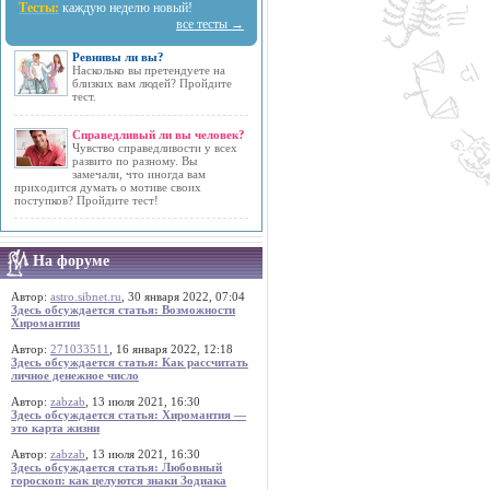
Тесты:
каждую неделю новый!
все тесты →
Ревнивы ли вы?
Насколько вы претендуете на
близких вам людей? Пройдите
тест.
Справедливый ли вы человек?
Чувство справедливости у всех
развито по разному. Вы
замечали, что иногда вам
приходится думать о мотиве своих
поступков? Пройдите тест!
На форуме
Автор:
astro.sibnet.ru
, 30 января 2022, 07:04
Здесь обсуждается статья: Возможности
Хиромантии
Автор:
271033511
, 16 января 2022, 12:18
Здесь обсуждается статья: Как рассчитать
личное денежное число
Автор:
zabzab
, 13 июля 2021, 16:30
Здесь обсуждается статья: Хиромантия —
это карта жизни
Автор:
zabzab
, 13 июля 2021, 16:30
Здесь обсуждается статья: Любовный
гороскоп: как целуются знаки Зодиака