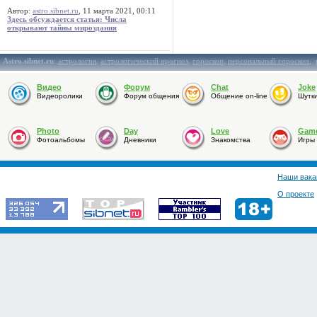
Автор:
astro.sibnet.ru
, 11 марта 2021, 00:11
Здесь обсуждается статья: Числа
открывают тайны мироздания
Astro.sibnet.ru
:
астрология
,
астрологический прогноз
,
гороскоп
,
персональный гороскоп
,
Видео
Форум
Chat
Joke
Видеоролики
Форум общения
Общение on-line
Шутк
Photo
Day
Love
Gam
Фотоальбомы
Дневники
Знакомства
Игры
Наши вака
О проекте