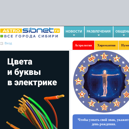
НОВОСТИ
РАЗВЛЕЧЕНИЯ
ОБЩЕН
Вход
Астрология
Хиромантия
Нуме
Чтобы узнать свой знак, укажит
день рождения.