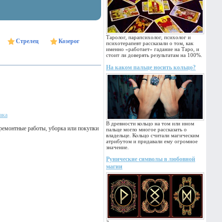
Таролог, парапсихолог, психолог и
Стрелец
Козерог
психотерапевт рассказали о том, как
именно «работает» гадание на Таро, и
стоит ли доверять результатам на 100%.
На каком пальце носить кольцо?
ака
В древности кольцо на том или ином
 ремонтные работы, уборка или покупки
пальце могло многое рассказать о
владельце. Кольцо считали магическим
атрибутом и придавали ему огромное
значение.
Рунические символы в любовной
магии