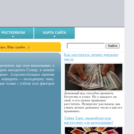
РОСТЕЛЕКОМ
КАРТА САЙТА
Таро, Шар судьбы…)
Как рассчитать личное денежное
число
гороскопом, при этом немаловажно, в
тором находилось Солнце, в момент
аком». Астрологи большое значение
 асцендента — восходящему знаку.
ным только с учётом всех факторов
Денежный код способен привлечь
богатство и успех. Но у каждого он
свой, и его нужно правильно
рассчитать. Нумеролог рассказала, как
узнать личное денежное число и как его
применять.
Тайна Таро: мракобесие или
инструмент для подсознания?