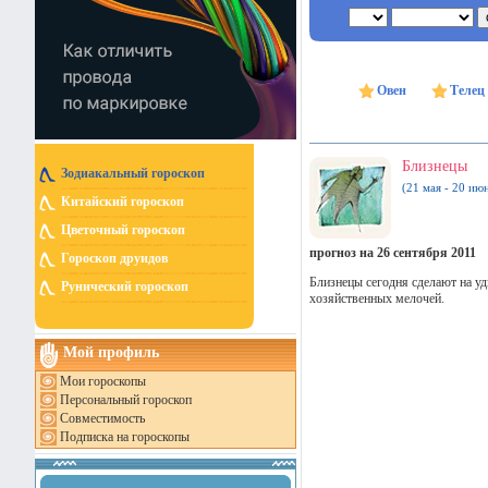
Овен
Телец
Близнецы
Зодиакальный гороскоп
(21 мая - 20 ию
Китайский гороскоп
Цветочный гороскоп
прогноз на 26 сентября 2011
Гороскоп друидов
Близнецы сегодня сделают на у
Рунический гороскоп
хозяйственных мелочей.
Мой профиль
Мои гороскопы
Персональный гороскоп
Совместимость
Подписка на гороскопы