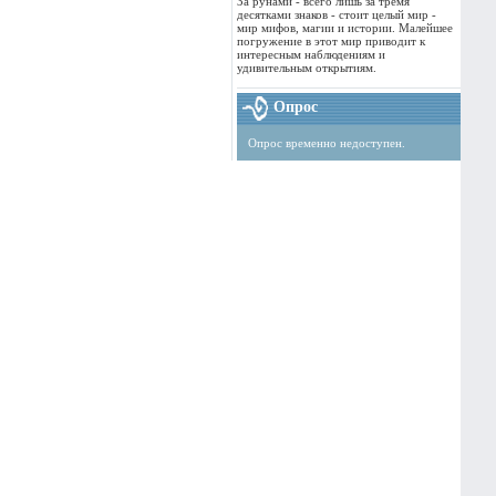
За рунами - всего лишь за тремя
десятками знаков - стоит целый мир -
мир мифов, магии и истории. Малейшее
погружение в этот мир приводит к
интересным наблюдениям и
удивительным открытиям.
Опрос
Опрос временно недоступен.