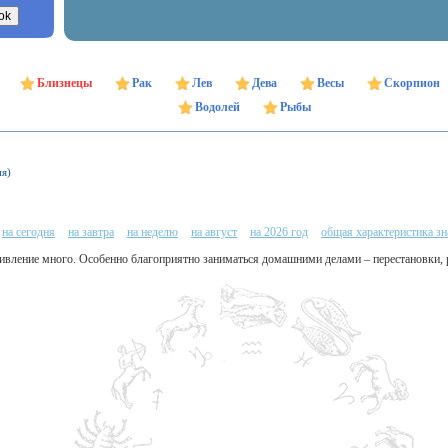
Близнецы
Рак
Лев
Дева
Весы
Скорпион
Водолей
Рыбы
ня)
на сегодня
на завтра
на неделю
на август
на 2026 год
общая характеристика зн
дивление много. Особенно благоприятно заниматься домашними делами – перестановки,