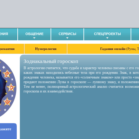
ЕНИЯ
ОБЩЕНИЕ
СЕРВИСЫ
СПЕЦПРОЕКТЫ
романтия
Нумерология
Гадания онлайн
(Руны, 
Зодиакальный гороскоп
В астрологии считается, что судьба и характер человека связаны с его 
каких знаках находились небесные тела при его рождении. Знак, в ко
рождения человека, называется его «солнечным знаком» или просто «зн
придают положению Луны в гороскопе — лунному знаку, и положению
Тем не менее, полноценный астрологический анализ считается возмож
гороскопа и их взаимодействия.
укажите