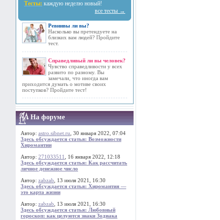
Тесты:
каждую неделю новый!
все тесты →
Ревнивы ли вы?
Насколько вы претендуете на
близких вам людей? Пройдите
тест.
Справедливый ли вы человек?
Чувство справедливости у всех
развито по разному. Вы
замечали, что иногда вам
приходится думать о мотиве своих
поступков? Пройдите тест!
На форуме
Автор:
astro.sibnet.ru
, 30 января 2022, 07:04
Здесь обсуждается статья: Возможности
Хиромантии
Автор:
271033511
, 16 января 2022, 12:18
Здесь обсуждается статья: Как рассчитать
личное денежное число
Автор:
zabzab
, 13 июля 2021, 16:30
Здесь обсуждается статья: Хиромантия —
это карта жизни
Автор:
zabzab
, 13 июля 2021, 16:30
Здесь обсуждается статья: Любовный
гороскоп: как целуются знаки Зодиака