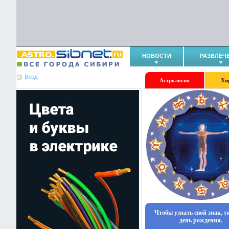
НОВОСТИ
РАЗВЛЕЧ
Вход
Астрология
Хи
Чтобы узнать свой знак, 
день рождения.