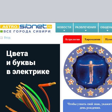
НОВОСТИ
РАЗВЛЕЧЕНИЯ
ОБЩЕН
Вход
Астрология
Хиромантия
Нуме
Чтобы узнать свой знак, укажит
день рождения.