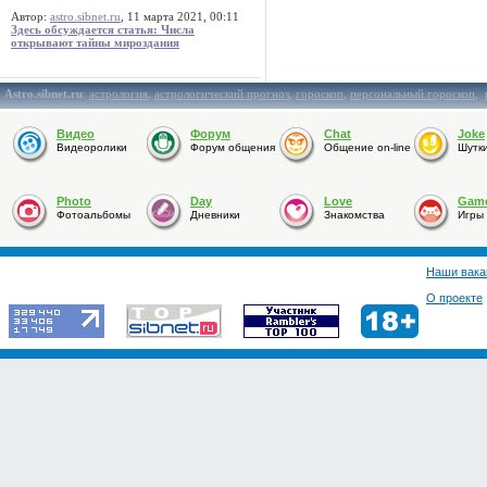
Автор:
astro.sibnet.ru
, 11 марта 2021, 00:11
Здесь обсуждается статья: Числа
открывают тайны мироздания
Astro.sibnet.ru
:
астрология
,
астрологический прогноз
,
гороскоп
,
персональный гороскоп
,
Видео
Форум
Chat
Joke
Видеоролики
Форум общения
Общение on-line
Шутк
Photo
Day
Love
Gam
Фотоальбомы
Дневники
Знакомства
Игры
Наши вака
О проекте