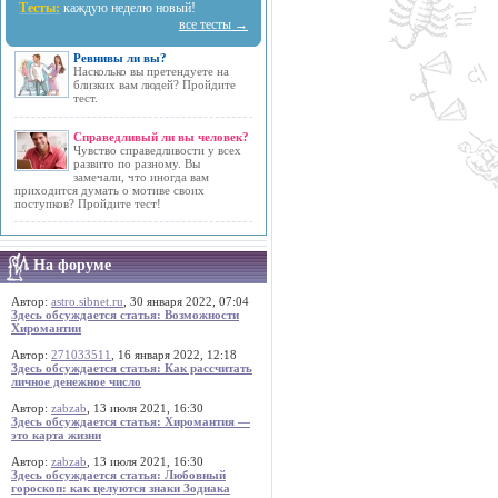
Тесты:
каждую неделю новый!
все тесты →
Ревнивы ли вы?
Насколько вы претендуете на
близких вам людей? Пройдите
тест.
Справедливый ли вы человек?
Чувство справедливости у всех
развито по разному. Вы
замечали, что иногда вам
приходится думать о мотиве своих
поступков? Пройдите тест!
На форуме
Автор:
astro.sibnet.ru
, 30 января 2022, 07:04
Здесь обсуждается статья: Возможности
Хиромантии
Автор:
271033511
, 16 января 2022, 12:18
Здесь обсуждается статья: Как рассчитать
личное денежное число
Автор:
zabzab
, 13 июля 2021, 16:30
Здесь обсуждается статья: Хиромантия —
это карта жизни
Автор:
zabzab
, 13 июля 2021, 16:30
Здесь обсуждается статья: Любовный
гороскоп: как целуются знаки Зодиака