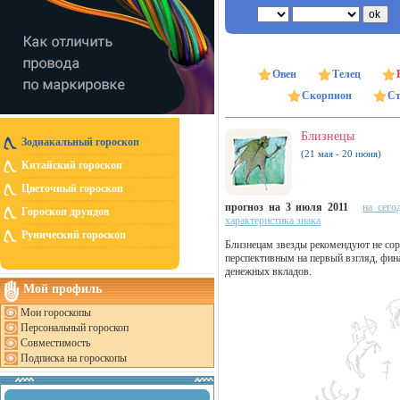
Овен
Телец
Скорпион
Ст
Близнецы
Зодиакальный гороскоп
(21 мая - 20 июня)
Китайский гороскоп
Цветочный гороскоп
прогноз на 3 июля 2011
на сего
Гороскоп друидов
характеристика знака
Рунический гороскоп
Близнецам звезды рекомендуют не сор
перспективным на первый взгляд, фин
денежных вкладов.
Мой профиль
Мои гороскопы
Персональный гороскоп
Совместимость
Подписка на гороскопы