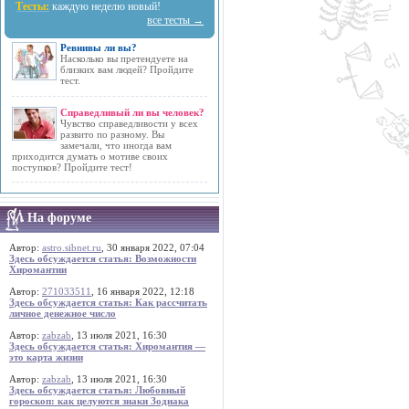
Тесты:
каждую неделю новый!
все тесты →
Ревнивы ли вы?
Насколько вы претендуете на
близких вам людей? Пройдите
тест.
Справедливый ли вы человек?
Чувство справедливости у всех
развито по разному. Вы
замечали, что иногда вам
приходится думать о мотиве своих
поступков? Пройдите тест!
На форуме
Автор:
astro.sibnet.ru
, 30 января 2022, 07:04
Здесь обсуждается статья: Возможности
Хиромантии
Автор:
271033511
, 16 января 2022, 12:18
Здесь обсуждается статья: Как рассчитать
личное денежное число
Автор:
zabzab
, 13 июля 2021, 16:30
Здесь обсуждается статья: Хиромантия —
это карта жизни
Автор:
zabzab
, 13 июля 2021, 16:30
Здесь обсуждается статья: Любовный
гороскоп: как целуются знаки Зодиака