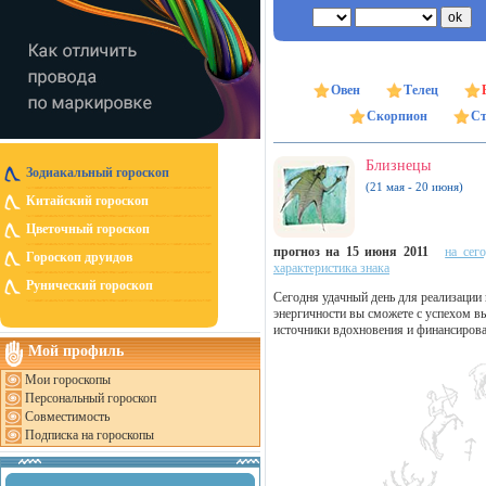
Овен
Телец
Скорпион
Ст
Близнецы
Зодиакальный гороскоп
(21 мая - 20 июня)
Китайский гороскоп
Цветочный гороскоп
прогноз на 15 июня 2011
на сег
Гороскоп друидов
характеристика знака
Рунический гороскоп
Сегодня удачный день для реализации
энергичности вы сможете с успехом в
источники вдохновения и финансирова
Мой профиль
Мои гороскопы
Персональный гороскоп
Совместимость
Подписка на гороскопы