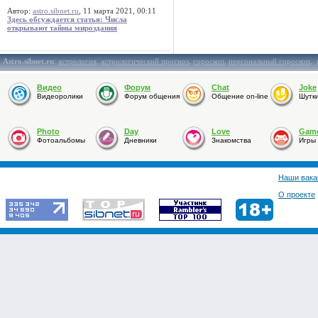
Автор:
astro.sibnet.ru
, 11 марта 2021, 00:11
Здесь обсуждается статья: Числа
открывают тайны мироздания
Astro.sibnet.ru
:
астрология
,
астрологический прогноз
,
гороскоп
,
персональный гороскоп
,
Видео
Форум
Chat
Joke
Видеоролики
Форум общения
Общение on-line
Шутк
Photo
Day
Love
Gam
Фотоальбомы
Дневники
Знакомства
Игры
Наши вака
О проекте