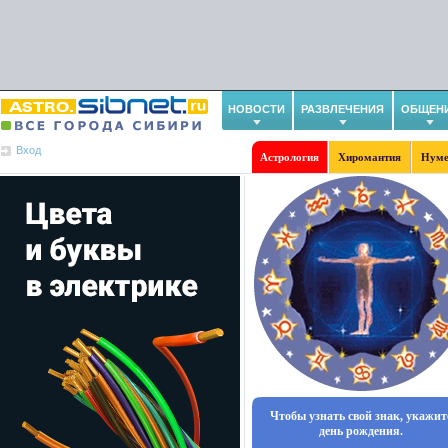
НОВОСТИ
РАЗВЛЕЧЕНИЯ
ОБЩЕН
Вход
Астрология
Хиромантия
Нуме
Чтобы узнать свой знак, укажит
день рождения.