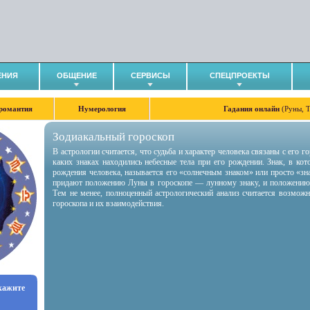
ЕНИЯ
ОБЩЕНИЕ
СЕРВИСЫ
СПЕЦПРОЕКТЫ
романтия
Нумерология
Гадания онлайн
(Руны, 
Зодиакальный гороскоп
В астрологии считается, что судьба и характер человека связаны с его 
каких знаках находились небесные тела при его рождении. Знак, в ко
рождения человека, называется его «солнечным знаком» или просто «зн
придают положению Луны в гороскопе — лунному знаку, и положению
Тем не менее, полноценный астрологический анализ считается возмож
гороскопа и их взаимодействия.
укажите