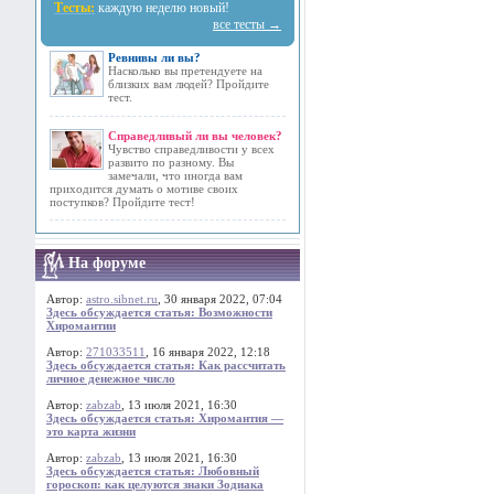
Тесты:
каждую неделю новый!
все тесты →
Ревнивы ли вы?
Насколько вы претендуете на
близких вам людей? Пройдите
тест.
Справедливый ли вы человек?
Чувство справедливости у всех
развито по разному. Вы
замечали, что иногда вам
приходится думать о мотиве своих
поступков? Пройдите тест!
На форуме
Автор:
astro.sibnet.ru
, 30 января 2022, 07:04
Здесь обсуждается статья: Возможности
Хиромантии
Автор:
271033511
, 16 января 2022, 12:18
Здесь обсуждается статья: Как рассчитать
личное денежное число
Автор:
zabzab
, 13 июля 2021, 16:30
Здесь обсуждается статья: Хиромантия —
это карта жизни
Автор:
zabzab
, 13 июля 2021, 16:30
Здесь обсуждается статья: Любовный
гороскоп: как целуются знаки Зодиака