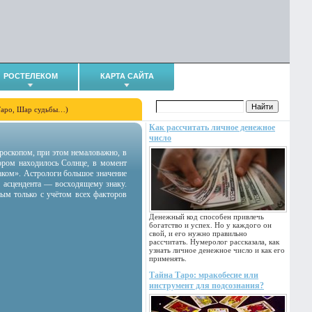
РОСТЕЛЕКОМ
КАРТА САЙТА
Таро, Шар судьбы…)
Как рассчитать личное денежное
число
гороскопом, при этом немаловажно, в
тором находилось Солнце, в момент
аком». Астрологи большое значение
 асцендента — восходящему знаку.
ным только с учётом всех факторов
Денежный код способен привлечь
богатство и успех. Но у каждого он
свой, и его нужно правильно
рассчитать. Нумеролог рассказала, как
узнать личное денежное число и как его
применять.
Тайна Таро: мракобесие или
инструмент для подсознания?