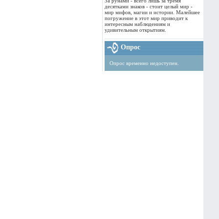
За рунами - всего лишь за тремя
десятками знаков - стоит целый мир -
мир мифов, магии и истории. Малейшее
погружение в этот мир приводит к
интересным наблюдениям и
удивительным открытиям.
Опрос
Опрос временно недоступен.