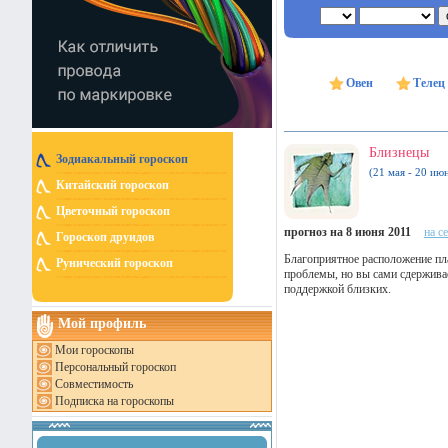
Овен
Телец
Близнецы
Зодиакальный гороскоп
(21 мая - 20 ию
Китайский гороскоп
Цветочный гороскоп
прогноз на 8 июня 2011
на с
Гороскоп друидов
Благоприятное расположение пл
Рунический гороскоп
проблемы, но вы сами сдерживае
поддержкой близких.
Мой профиль
Мои гороскопы
Персональный гороскоп
Совместимость
Подписка на гороскопы