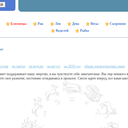
Близнецы
Рак
Лев
Дева
Весы
Скорпион
Водолей
Рыбы
ня)
егодня
на завтра
на неделю
на август
на 2026 год
общая характеристика знака
анет поддерживает вашу энергию, и вы чувствуете себя замечательно. Вас еще немного
те свое развитие, постоянно оглядываясь в прошлое. Смело идите вперед, все ваши ша