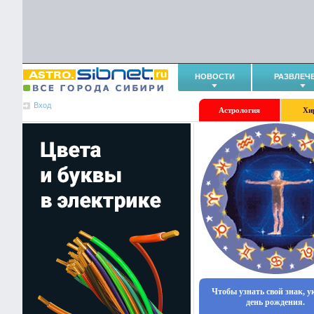
НОВОСТИ
РАЗВЛЕЧ
Вход
Астрология
Хи
Чтобы узнать свой знак, 
день рождения.