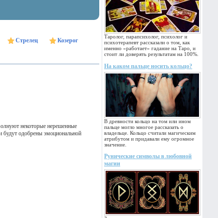
Таролог, парапсихолог, психолог и
Стрелец
Козерог
психотерапевт рассказали о том, как
именно «работает» гадание на Таро, и
стоит ли доверять результатам на 100%.
На каком пальце носить кольцо?
В древности кольцо на том или ином
 волнуют некоторые нерешенные
пальце могло многое рассказать о
ги будут одобрены эмоциональной
владельце. Кольцо считали магическим
атрибутом и придавали ему огромное
значение.
Рунические символы в любовной
магии