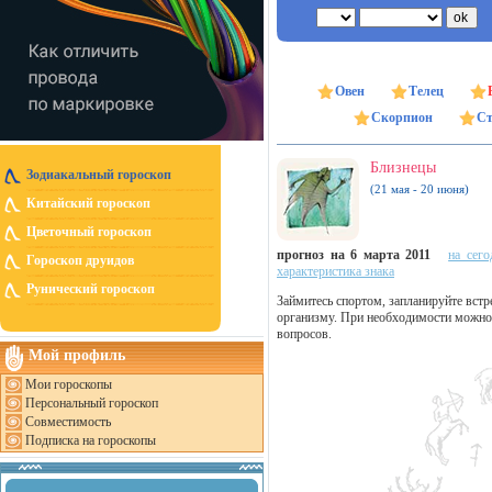
Овен
Телец
Скорпион
Ст
Близнецы
Зодиакальный гороскоп
(21 мая - 20 июня)
Китайский гороскоп
Цветочный гороскоп
прогноз на 6 марта 2011
на сего
Гороскоп друидов
характеристика знака
Рунический гороскоп
Займитесь спортом, запланируйте встр
организму. При необходимости можно
вопросов.
Мой профиль
Мои гороскопы
Персональный гороскоп
Совместимость
Подписка на гороскопы