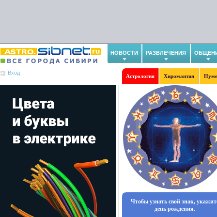
НОВОСТИ
РАЗВЛЕЧЕНИЯ
ОБЩЕН
Вход
Астрология
Хиромантия
Нуме
Чтобы узнать свой знак, укажит
день рождения.