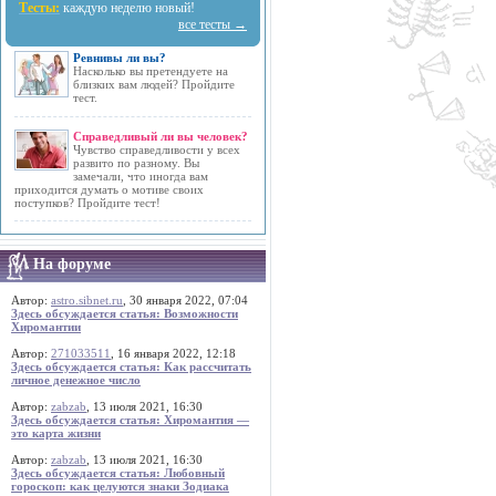
Тесты:
каждую неделю новый!
все тесты →
Ревнивы ли вы?
Насколько вы претендуете на
близких вам людей? Пройдите
тест.
Справедливый ли вы человек?
Чувство справедливости у всех
развито по разному. Вы
замечали, что иногда вам
приходится думать о мотиве своих
поступков? Пройдите тест!
На форуме
Автор:
astro.sibnet.ru
, 30 января 2022, 07:04
Здесь обсуждается статья: Возможности
Хиромантии
Автор:
271033511
, 16 января 2022, 12:18
Здесь обсуждается статья: Как рассчитать
личное денежное число
Автор:
zabzab
, 13 июля 2021, 16:30
Здесь обсуждается статья: Хиромантия —
это карта жизни
Автор:
zabzab
, 13 июля 2021, 16:30
Здесь обсуждается статья: Любовный
гороскоп: как целуются знаки Зодиака