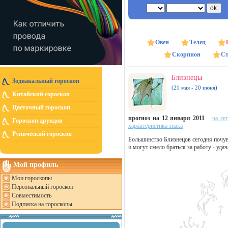
Овен
Телец
Скорпион
Ст
Близнецы
Зодиакальный гороскоп
(21 мая - 20 июня)
Китайский гороскоп
Цветочный гороскоп
прогноз на 12 января 2011
на се
Гороскоп друидов
характеристика знака
Рунический гороскоп
Большинство Близнецов сегодня почув
и могут смело браться за работу - удач
Мой профиль
Мои гороскопы
Персональный гороскоп
Совместимость
Подписка на гороскопы