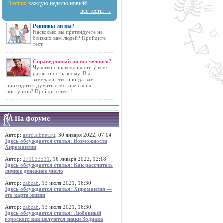
Тесты:
каждую неделю новый!
все тесты →
Ревнивы ли вы?
Насколько вы претендуете на
близких вам людей? Пройдите
тест.
Справедливый ли вы человек?
Чувство справедливости у всех
развито по разному. Вы
замечали, что иногда вам
приходится думать о мотиве своих
поступков? Пройдите тест!
На форуме
Автор:
astro.sibnet.ru
, 30 января 2022, 07:04
Здесь обсуждается статья: Возможности
Хиромантии
Автор:
271033511
, 16 января 2022, 12:18
Здесь обсуждается статья: Как рассчитать
личное денежное число
Автор:
zabzab
, 13 июля 2021, 16:30
Здесь обсуждается статья: Хиромантия —
это карта жизни
Автор:
zabzab
, 13 июля 2021, 16:30
Здесь обсуждается статья: Любовный
гороскоп: как целуются знаки Зодиака