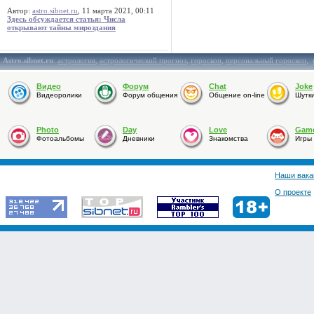
Автор:
astro.sibnet.ru
, 11 марта 2021, 00:11
Здесь обсуждается статья: Числа
открывают тайны мироздания
Astro.sibnet.ru
:
астрология
,
астрологический прогноз
,
гороскоп
,
персональный гороскоп
,
Видео
Форум
Chat
Joke
Видеоролики
Форум общения
Общение on-line
Шутк
Photo
Day
Love
Gam
Фотоальбомы
Дневники
Знакомства
Игры
Наши вака
О проекте