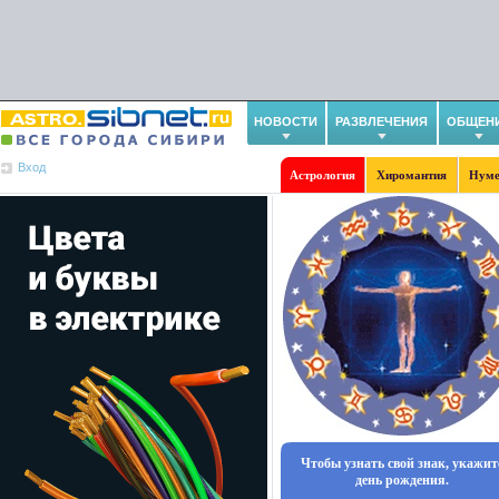
НОВОСТИ
РАЗВЛЕЧЕНИЯ
ОБЩЕН
Вход
Астрология
Хиромантия
Нуме
Чтобы узнать свой знак, укажит
день рождения.