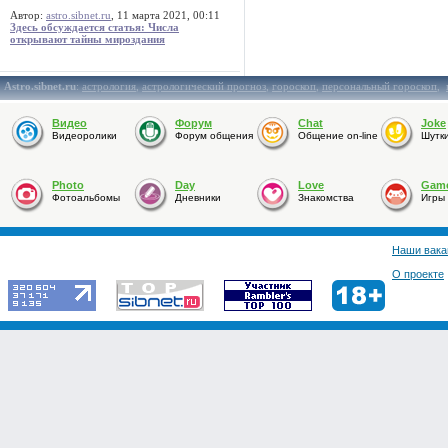
Автор:
astro.sibnet.ru
, 11 марта 2021, 00:11
Здесь обсуждается статья: Числа
открывают тайны мироздания
Astro.sibnet.ru
:
астрология
,
астрологический прогноз
,
гороскоп
,
персональный гороскоп
,
Видео
Форум
Chat
Joke
Видеоролики
Форум общения
Общение on-line
Шутк
Photo
Day
Love
Gam
Фотоальбомы
Дневники
Знакомства
Игры
Наши вака
О проекте