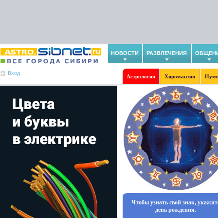
НОВОСТИ
РАЗВЛЕЧЕНИЯ
ОБЩЕН
Вход
Астрология
Хиромантия
Нуме
Чтобы узнать свой знак, укажит
день рождения.