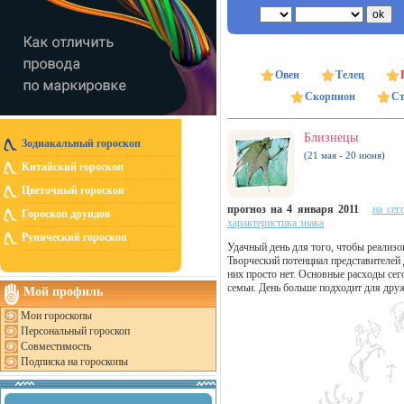
Овен
Телец
Скорпион
Ст
Близнецы
Зодиакальный гороскоп
(21 мая - 20 июня)
Китайский гороскоп
Цветочный гороскоп
прогноз на 4 января 2011
на сег
Гороскоп друидов
характеристика знака
Рунический гороскоп
Удачный день для того, чтобы реализо
Творческий потенциал представителей
них просто нет. Основные расходы сег
семьи. День больше подходит для друж
Мой профиль
Мои гороскопы
Персональный гороскоп
Совместимость
Подписка на гороскопы