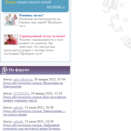
Тесты:
каждую неделю новый!
все тесты →
Ревнивы ли вы?
Насколько вы претендуете на
близких вам людей? Пройдите
тест.
Справедливый ли вы человек?
Чувство справедливости у всех
развито по разному. Вы
замечали, что иногда вам
приходится думать о мотиве своих
поступков? Пройдите тест!
На форуме
Автор:
astro.sibnet.ru
, 30 января 2022, 07:04
Здесь обсуждается статья: Возможности
Хиромантии
Автор:
271033511
, 16 января 2022, 12:18
Здесь обсуждается статья: Как рассчитать
личное денежное число
Автор:
zabzab
, 13 июля 2021, 16:30
Здесь обсуждается статья: Хиромантия —
это карта жизни
Автор:
zabzab
, 13 июля 2021, 16:30
Здесь обсуждается статья: Любовный
гороскоп: как целуются знаки Зодиака