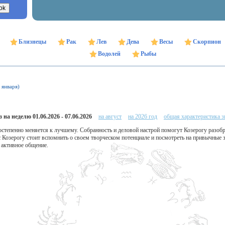
Близнецы
Рак
Лев
Дева
Весы
Скорпион
Водолей
Рыбы
 января)
 на неделю 01.06.2026 - 07.06.2026
на август
на 2026 год
общая характеристика з
постепенно меняется к лучшему. Собранность и деловой настрой помогут Козерогу разо
с Козерогу стоит вспомнить о своем творческом потенциале и посмотреть на привычные
 активное общение.