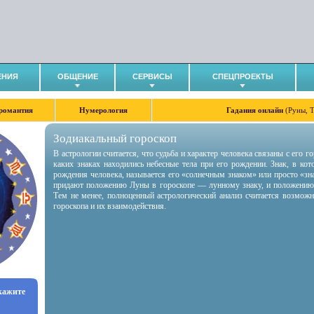
ЕНИЯ
ОБЩЕНИЕ
СЕРВИСЫ
СПЕЦПРОЕКТЫ
романтия
Нумерология
Гадания онлайн
(Руны, 
Зодиакальный гороскоп
В астрологии считается, что судьба и характер человека связаны с его 
каких знаках находились небесные тела при его рождении. Знак, в ко
рождения человека, называется его «солнечным знаком» или просто «зн
придают положению Луны в гороскопе — лунному знаку, и положению
Тем не менее, полноценный астрологический анализ считается возмож
гороскопа и их взаимодействия.
укажите