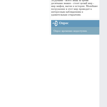
За рунами - всего лишь за тремя
десятками знаков - стоит целый мир -
мир мифов, магии и истории. Малейшее
погружение в этот мир приводит к
интересным наблюдениям и
удивительным открытиям.
Опрос
Опрос временно недоступен.