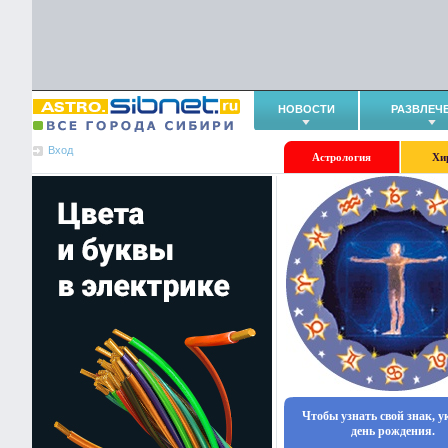
НОВОСТИ
РАЗВЛЕЧ
Вход
Астрология
Хи
Чтобы узнать свой знак, 
день рождения.