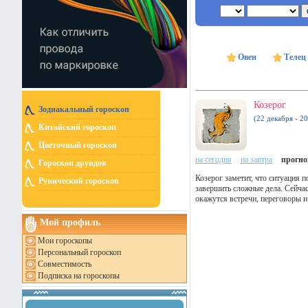
Овен
Телец
Козерог
Зодиакальный гороскоп
(22 декабря - 20
Китайский гороскоп
Цветочный гороскоп
на сегодня
на завтра
прогноз
Гороскоп друидов
Козерог заметит, что ситуация 
Рунический гороскоп
завершить сложные дела. Сейча
окажутся встречи, переговоры и
Мой профиль
Мои гороскопы
Персональный гороскоп
Совместимость
Подписка на гороскопы