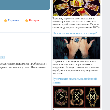
Таролог, парапсихолог, психолог и
Стрелец
Козерог
психотерапевт рассказали о том, как
именно «работает» гадание на Таро, и
стоит ли доверять результатам на 100%.
На каком пальце носить кольцо?
нака
В древности кольцо на том или ином
браться с накопившимися проблемами и
пальце могло многое рассказать о
 задачи под новым углом. Полезными
владельце. Кольцо считали магическим
атрибутом и придавали ему огромное
значение.
Рунические символы в любовной
магии