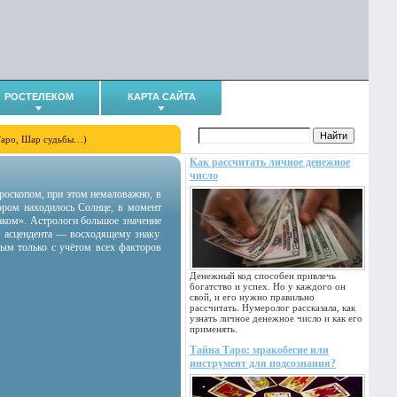
РОСТЕЛЕКОМ
КАРТА САЙТА
Таро, Шар судьбы…)
Как рассчитать личное денежное
число
гороскопом, при этом немаловажно, в
тором находилось Солнце, в момент
аком». Астрологи большое значение
 асцендента — восходящему знаку.
ным только с учётом всех факторов
Денежный код способен привлечь
богатство и успех. Но у каждого он
свой, и его нужно правильно
рассчитать. Нумеролог рассказала, как
узнать личное денежное число и как его
применять.
Тайна Таро: мракобесие или
инструмент для подсознания?