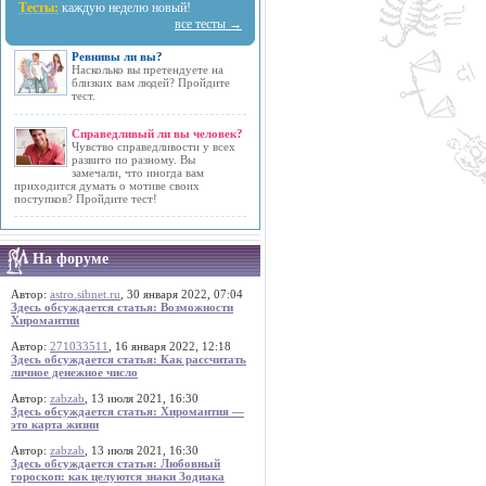
Тесты:
каждую неделю новый!
все тесты →
Ревнивы ли вы?
Насколько вы претендуете на
близких вам людей? Пройдите
тест.
Справедливый ли вы человек?
Чувство справедливости у всех
развито по разному. Вы
замечали, что иногда вам
приходится думать о мотиве своих
поступков? Пройдите тест!
На форуме
Автор:
astro.sibnet.ru
, 30 января 2022, 07:04
Здесь обсуждается статья: Возможности
Хиромантии
Автор:
271033511
, 16 января 2022, 12:18
Здесь обсуждается статья: Как рассчитать
личное денежное число
Автор:
zabzab
, 13 июля 2021, 16:30
Здесь обсуждается статья: Хиромантия —
это карта жизни
Автор:
zabzab
, 13 июля 2021, 16:30
Здесь обсуждается статья: Любовный
гороскоп: как целуются знаки Зодиака