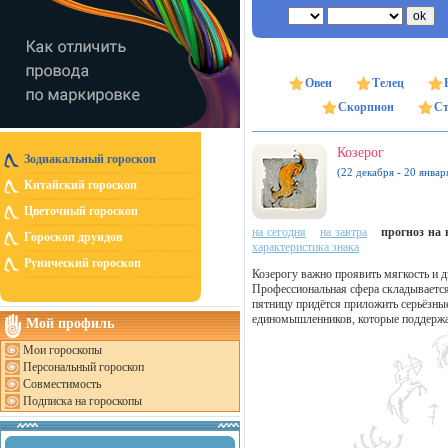
Овен
Телец
Скорпион
Ст
Козерог
Зодиакальный гороскоп
(22 декабря - 20 январ
Китайский гороскоп
Цветочный гороскоп
на сегодня
на завтра
прогноз на н
Гороскоп друидов
характеристика знака
Рунический гороскоп
Козерогу важно проявить мягкость и д
Профессиональная сфера складывается
пятницу придётся приложить серьёзные
единомышленников, которые поддержат
Мой профиль
Мои гороскопы
Персональный гороскоп
Совместимость
Подписка на гороскопы