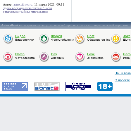
Автор:
astro.sibnet.ru
, 11 марта 2021, 00:11
Здесь обсуждается статья: Числа
открывают тайны мироздания
Astro.sibnet.ru
:
астрология
,
астрологический прогноз
,
гороскоп
,
персональный гороскоп
,
Видео
Форум
Chat
Joke
Видеоролики
Форум общения
Общение on-line
Шутк
Photo
Day
Love
Gam
Фотоальбомы
Дневники
Знакомства
Игры
Наши вака
О проекте