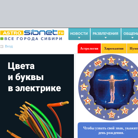
НОВОСТИ
РАЗВЛЕЧЕНИЯ
ОБЩЕН
Вход
Астрология
Хиромантия
Нуме
Чтобы узнать свой знак, укажит
день рождения.