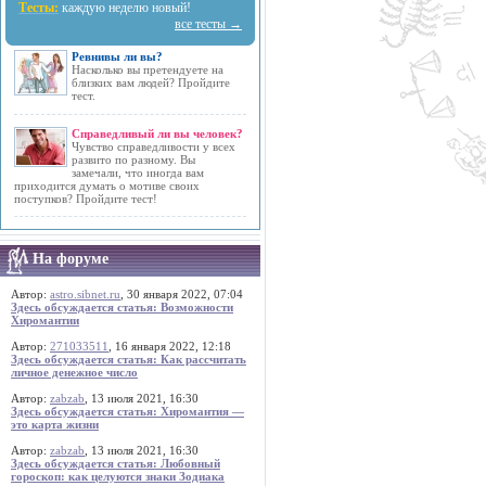
Тесты:
каждую неделю новый!
все тесты →
Ревнивы ли вы?
Насколько вы претендуете на
близких вам людей? Пройдите
тест.
Справедливый ли вы человек?
Чувство справедливости у всех
развито по разному. Вы
замечали, что иногда вам
приходится думать о мотиве своих
поступков? Пройдите тест!
На форуме
Автор:
astro.sibnet.ru
, 30 января 2022, 07:04
Здесь обсуждается статья: Возможности
Хиромантии
Автор:
271033511
, 16 января 2022, 12:18
Здесь обсуждается статья: Как рассчитать
личное денежное число
Автор:
zabzab
, 13 июля 2021, 16:30
Здесь обсуждается статья: Хиромантия —
это карта жизни
Автор:
zabzab
, 13 июля 2021, 16:30
Здесь обсуждается статья: Любовный
гороскоп: как целуются знаки Зодиака