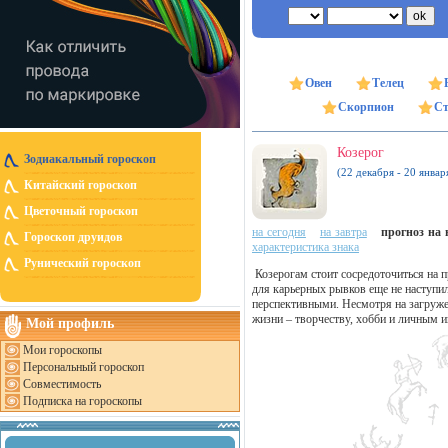
Овен
Телец
Скорпион
Ст
Козерог
Зодиакальный гороскоп
(22 декабря - 20 январ
Китайский гороскоп
Цветочный гороскоп
на сегодня
на завтра
прогноз на н
Гороскоп друидов
характеристика знака
Рунический гороскоп
Козерогам стоит сосредоточиться на п
для карьерных рывков еще не наступи
перспективными. Несмотря на загружен
жизни – творчеству, хобби и личным и
Мой профиль
Мои гороскопы
Персональный гороскоп
Совместимость
Подписка на гороскопы