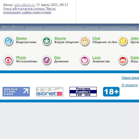
Автор:
astro.sibnet.ru
, 11 марта 2021, 00:11
Здесь обсуждается статья: Числа
открывают тайны мироздания
Astro.sibnet.ru
:
астрология
,
астрологический прогноз
,
гороскоп
,
персональный гороскоп
,
Видео
Форум
Chat
Joke
Видеоролики
Форум общения
Общение on-line
Шутк
Photo
Day
Love
Gam
Фотоальбомы
Дневники
Знакомства
Игры
Наши вака
О проекте