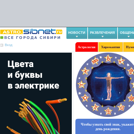
НОВОСТИ
РАЗВЛЕЧЕНИЯ
ОБЩЕН
Вход
Астрология
Хиромантия
Нуме
Чтобы узнать свой знак, укажит
день рождения.