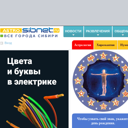
НОВОСТИ
РАЗВЛЕЧЕНИЯ
ОБЩЕН
Вход
Астрология
Хиромантия
Нуме
Чтобы узнать свой знак, укажит
день рождения.