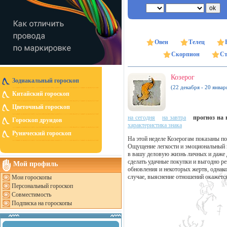
Овен
Телец
Скорпион
Ст
Козерог
Зодиакальный гороскоп
(22 декабря - 20 январ
Китайский гороскоп
Цветочный гороскоп
на сегодня
на завтра
прогноз на н
Гороскоп друидов
характеристика знака
Рунический гороскоп
На этой неделе Козерогам показаны по
Ощущение легкости и эмоциональный 
в вашу деловую жизнь личных и даже 
сделать удачные покупки и выгодно р
Мой профиль
обновления и некоторых жертв, однако
случае, выяснение отношений окажется
Мои гороскопы
Персональный гороскоп
Совместимость
Подписка на гороскопы