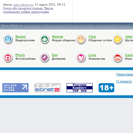
Автор:
astro.sibnet.ru
, 11 марта 2021, 00:11
Здесь обсуждается статья: Числа
открывают тайны мироздания
Astro.sibnet.ru
:
астрология
,
астрологический прогноз
,
гороскоп
,
персональный гороскоп
,
Видео
Форум
Chat
Joke
Видеоролики
Форум общения
Общение on-line
Шутк
Photo
Day
Love
Gam
Фотоальбомы
Дневники
Знакомства
Игры
Наши вака
О проекте