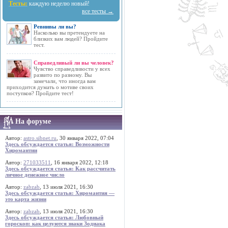
Тесты:
каждую неделю новый!
все тесты →
Ревнивы ли вы?
Насколько вы претендуете на
близких вам людей? Пройдите
тест.
Справедливый ли вы человек?
Чувство справедливости у всех
развито по разному. Вы
замечали, что иногда вам
приходится думать о мотиве своих
поступков? Пройдите тест!
На форуме
Автор:
astro.sibnet.ru
, 30 января 2022, 07:04
Здесь обсуждается статья: Возможности
Хиромантии
Автор:
271033511
, 16 января 2022, 12:18
Здесь обсуждается статья: Как рассчитать
личное денежное число
Автор:
zabzab
, 13 июля 2021, 16:30
Здесь обсуждается статья: Хиромантия —
это карта жизни
Автор:
zabzab
, 13 июля 2021, 16:30
Здесь обсуждается статья: Любовный
гороскоп: как целуются знаки Зодиака