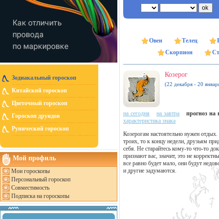
Овен
Телец
Скорпион
Ст
Козерог
Зодиакальный гороскоп
(22 декабря - 20 январ
Китайский гороскоп
Цветочный гороскоп
на сегодня
на завтра
прогноз на н
Гороскоп друидов
характеристика знака
Рунический гороскоп
Козерогам настоятельно нужен отдых. Е
троих, то к концу недели, друзьям пр
себя. Не старайтесь кому-то что-то до
признают вас, значит, это не корректн
Мой профиль
все равно будет мало, они будут недов
и другие задумаются.
Мои гороскопы
Персональный гороскоп
Совместимость
Подписка на гороскопы