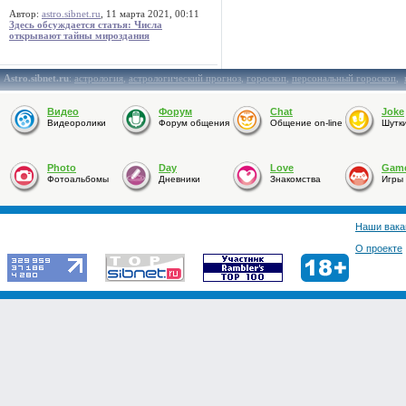
Автор:
astro.sibnet.ru
, 11 марта 2021, 00:11
Здесь обсуждается статья: Числа
открывают тайны мироздания
Astro.sibnet.ru
:
астрология
,
астрологический прогноз
,
гороскоп
,
персональный гороскоп
,
Видео
Форум
Chat
Joke
Видеоролики
Форум общения
Общение on-line
Шутк
Photo
Day
Love
Gam
Фотоальбомы
Дневники
Знакомства
Игры
Наши вака
О проекте