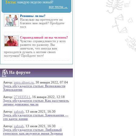
Тесты:
каждую неделю новый!
все тесты →
Ревнивы ли вы?
Насколько вы претендуете на
близких вам людей? Пройдите
тест.
Справедливый ли вы человек?
Чувство справедливости у всех
развито по разному. Вы
замечали, что иногда вам
приходится думать о мотиве своих
поступков? Пройдите тест!
На форуме
Автор:
astro.sibnet.ru
, 30 января 2022, 07:04
Здесь обсуждается статья: Возможности
Хиромантии
Автор:
271033511
, 16 января 2022, 12:18
Здесь обсуждается статья: Как рассчитать
личное денежное число
Автор:
zabzab
, 13 июля 2021, 16:30
Здесь обсуждается статья: Хиромантия —
это карта жизни
Автор:
zabzab
, 13 июля 2021, 16:30
Здесь обсуждается статья: Любовный
гороскоп: как целуются знаки Зодиака