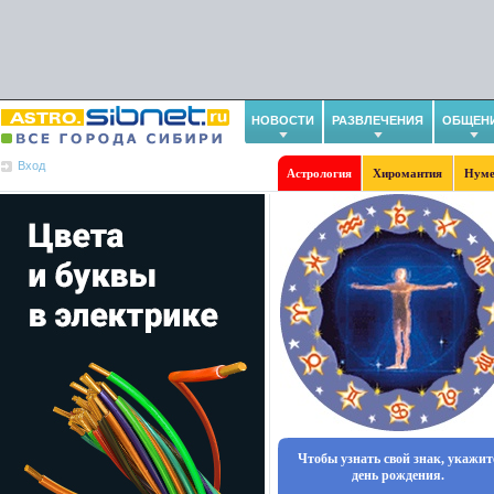
НОВОСТИ
РАЗВЛЕЧЕНИЯ
ОБЩЕН
Вход
Астрология
Хиромантия
Нуме
Чтобы узнать свой знак, укажит
день рождения.