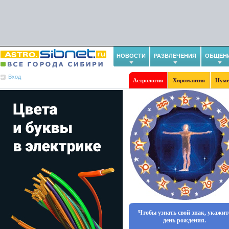
НОВОСТИ
РАЗВЛЕЧЕНИЯ
ОБЩЕН
Вход
Астрология
Хиромантия
Нуме
Чтобы узнать свой знак, укажит
день рождения.