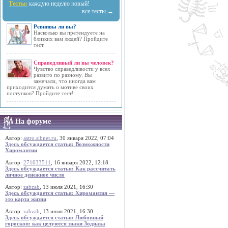
Тесты:
каждую неделю новый!
все тесты →
Ревнивы ли вы?
Насколько вы претендуете на
близких вам людей? Пройдите
тест.
Справедливый ли вы человек?
Чувство справедливости у всех
развито по разному. Вы
замечали, что иногда вам
приходится думать о мотиве своих
поступков? Пройдите тест!
На форуме
Автор:
astro.sibnet.ru
, 30 января 2022, 07:04
Здесь обсуждается статья: Возможности
Хиромантии
Автор:
271033511
, 16 января 2022, 12:18
Здесь обсуждается статья: Как рассчитать
личное денежное число
Автор:
zabzab
, 13 июля 2021, 16:30
Здесь обсуждается статья: Хиромантия —
это карта жизни
Автор:
zabzab
, 13 июля 2021, 16:30
Здесь обсуждается статья: Любовный
гороскоп: как целуются знаки Зодиака