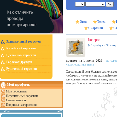
Овен
Телец
Скорпион
Ст
Козерог
Зодиакальный гороскоп
(22 декабря - 20 январ
Китайский гороскоп
Цветочный гороскоп
прогноз на 1 июля 2026
на сего
Гороскоп друидов
характеристика знака
Рунический гороскоп
Сегодняшний день больше располагает
любимому человеку, не скрывайте свои
для совместного похода в кино, театр
эмоции. У представителей творческих
Мой профиль
Мои гороскопы
Персональный гороскоп
Совместимость
Подписка на гороскопы