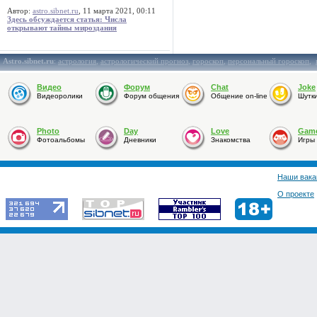
Автор:
astro.sibnet.ru
, 11 марта 2021, 00:11
Здесь обсуждается статья: Числа
открывают тайны мироздания
Astro.sibnet.ru
:
астрология
,
астрологический прогноз
,
гороскоп
,
персональный гороскоп
,
Видео
Форум
Chat
Joke
Видеоролики
Форум общения
Общение on-line
Шутк
Photo
Day
Love
Gam
Фотоальбомы
Дневники
Знакомства
Игры
Наши вака
О проекте