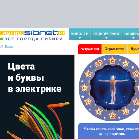
НОВОСТИ
РАЗВЛЕЧЕНИЯ
ОБЩЕН
Вход
Астрология
Хиромантия
Нуме
Чтобы узнать свой знак, укажит
день рождения.