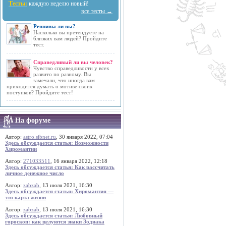
Тесты:
каждую неделю новый!
все тесты →
Ревнивы ли вы?
Насколько вы претендуете на
близких вам людей? Пройдите
тест.
Справедливый ли вы человек?
Чувство справедливости у всех
развито по разному. Вы
замечали, что иногда вам
приходится думать о мотиве своих
поступков? Пройдите тест!
На форуме
Автор:
astro.sibnet.ru
, 30 января 2022, 07:04
Здесь обсуждается статья: Возможности
Хиромантии
Автор:
271033511
, 16 января 2022, 12:18
Здесь обсуждается статья: Как рассчитать
личное денежное число
Автор:
zabzab
, 13 июля 2021, 16:30
Здесь обсуждается статья: Хиромантия —
это карта жизни
Автор:
zabzab
, 13 июля 2021, 16:30
Здесь обсуждается статья: Любовный
гороскоп: как целуются знаки Зодиака