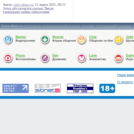
Автор:
astro.sibnet.ru
, 11 марта 2021, 00:11
Здесь обсуждается статья: Числа
открывают тайны мироздания
Astro.sibnet.ru
:
астрология
,
астрологический прогноз
,
гороскоп
,
персональный гороскоп
,
Видео
Форум
Chat
Joke
Видеоролики
Форум общения
Общение on-line
Шутк
Photo
Day
Love
Gam
Фотоальбомы
Дневники
Знакомства
Игры
Наши вака
О проекте