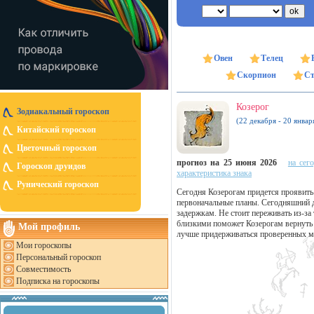
Овен
Телец
Скорпион
Ст
Козерог
Зодиакальный гороскоп
(22 декабря - 20 январ
Китайский гороскоп
Цветочный гороскоп
прогноз на 25 июня 2026
на сег
Гороскоп друидов
характеристика знака
Рунический гороскоп
Сегодня Козерогам придется проявить 
первоначальные планы. Сегодняшний д
задержкам. Не стоит переживать из-за 
близкими поможет Козерогам вернуть у
Мой профиль
лучше придерживаться проверенных ме
Мои гороскопы
Персональный гороскоп
Совместимость
Подписка на гороскопы