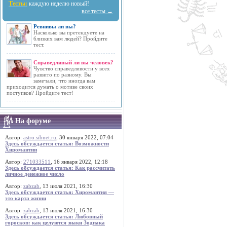
Тесты:
каждую неделю новый!
все тесты →
Ревнивы ли вы?
Насколько вы претендуете на
близких вам людей? Пройдите
тест.
Справедливый ли вы человек?
Чувство справедливости у всех
развито по разному. Вы
замечали, что иногда вам
приходится думать о мотиве своих
поступков? Пройдите тест!
На форуме
Автор:
astro.sibnet.ru
, 30 января 2022, 07:04
Здесь обсуждается статья: Возможности
Хиромантии
Автор:
271033511
, 16 января 2022, 12:18
Здесь обсуждается статья: Как рассчитать
личное денежное число
Автор:
zabzab
, 13 июля 2021, 16:30
Здесь обсуждается статья: Хиромантия —
это карта жизни
Автор:
zabzab
, 13 июля 2021, 16:30
Здесь обсуждается статья: Любовный
гороскоп: как целуются знаки Зодиака