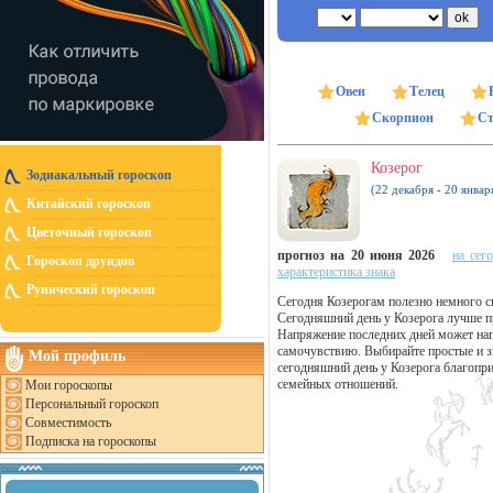
Овен
Телец
Скорпион
Ст
Козерог
Зодиакальный гороскоп
(22 декабря - 20 январ
Китайский гороскоп
Цветочный гороскоп
прогноз на 20 июня 2026
на сег
Гороскоп друидов
характеристика знака
Рунический гороскоп
Сегодня Козерогам полезно немного сн
Сегодняшний день у Козерога лучше пр
Напряжение последних дней может нап
самочувствию. Выбирайте простые и з
Мой профиль
сегодняшний день у Козерога благопр
семейных отношений.
Мои гороскопы
Персональный гороскоп
Совместимость
Подписка на гороскопы