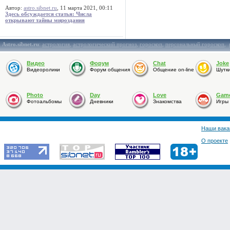
Автор:
astro.sibnet.ru
, 11 марта 2021, 00:11
Здесь обсуждается статья: Числа
открывают тайны мироздания
Astro.sibnet.ru
:
астрология
,
астрологический прогноз
,
гороскоп
,
персональный гороскоп
,
Видео
Форум
Chat
Joke
Видеоролики
Форум общения
Общение on-line
Шутк
Photo
Day
Love
Gam
Фотоальбомы
Дневники
Знакомства
Игры
Наши вака
О проекте