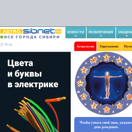
НОВОСТИ
РАЗВЛЕЧЕНИЯ
ОБЩЕН
Вход
Астрология
Хиромантия
Нуме
Чтобы узнать свой знак, укажит
день рождения.