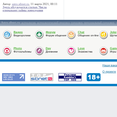
Автор:
astro.sibnet.ru
, 11 марта 2021, 00:11
Здесь обсуждается статья: Числа
открывают тайны мироздания
Astro.sibnet.ru
:
астрология
,
астрологический прогноз
,
гороскоп
,
персональный гороскоп
,
Видео
Форум
Chat
Joke
Видеоролики
Форум общения
Общение on-line
Шутк
Photo
Day
Love
Gam
Фотоальбомы
Дневники
Знакомства
Игры
Наши вака
О проекте