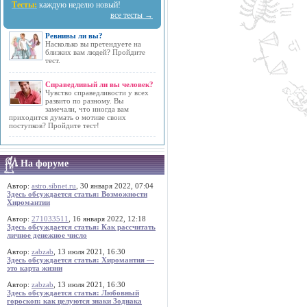
Тесты:
каждую неделю новый!
все тесты →
Ревнивы ли вы?
Насколько вы претендуете на
близких вам людей? Пройдите
тест.
Справедливый ли вы человек?
Чувство справедливости у всех
развито по разному. Вы
замечали, что иногда вам
приходится думать о мотиве своих
поступков? Пройдите тест!
На форуме
Автор:
astro.sibnet.ru
, 30 января 2022, 07:04
Здесь обсуждается статья: Возможности
Хиромантии
Автор:
271033511
, 16 января 2022, 12:18
Здесь обсуждается статья: Как рассчитать
личное денежное число
Автор:
zabzab
, 13 июля 2021, 16:30
Здесь обсуждается статья: Хиромантия —
это карта жизни
Автор:
zabzab
, 13 июля 2021, 16:30
Здесь обсуждается статья: Любовный
гороскоп: как целуются знаки Зодиака