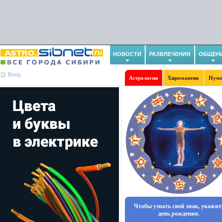
НОВОСТИ
РАЗВЛЕЧЕНИЯ
ОБЩЕН
Вход
Астрология
Хиромантия
Нуме
Чтобы узнать свой знак, укажит
день рождения.