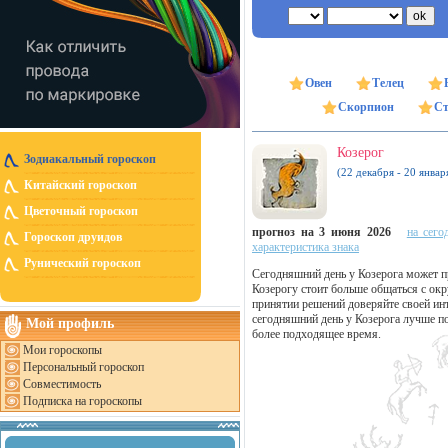
Овен
Телец
Скорпион
Ст
Козерог
Зодиакальный гороскоп
(22 декабря - 20 январ
Китайский гороскоп
Цветочный гороскоп
прогноз на 3 июня 2026
на сего
Гороскоп друидов
характеристика знака
Рунический гороскоп
Сегодняшний день у Козерога может 
Козерогу стоит больше общаться с о
принятии решений доверяйте своей ин
сегодняшний день у Козерога лучше по
Мой профиль
более подходящее время.
Мои гороскопы
Персональный гороскоп
Совместимость
Подписка на гороскопы