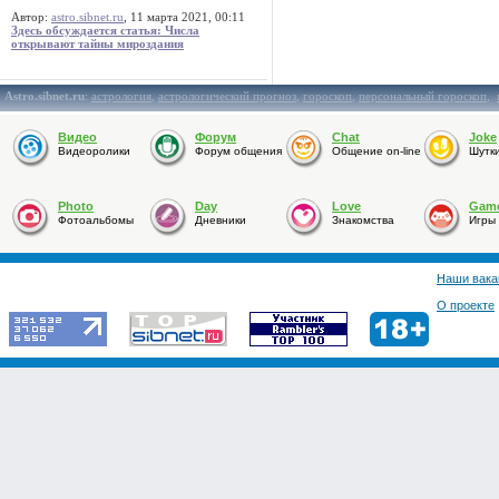
Автор:
astro.sibnet.ru
, 11 марта 2021, 00:11
Здесь обсуждается статья: Числа
открывают тайны мироздания
Astro.sibnet.ru
:
астрология
,
астрологический прогноз
,
гороскоп
,
персональный гороскоп
,
Видео
Форум
Chat
Joke
Видеоролики
Форум общения
Общение on-line
Шутк
Photo
Day
Love
Gam
Фотоальбомы
Дневники
Знакомства
Игры
Наши вака
О проекте