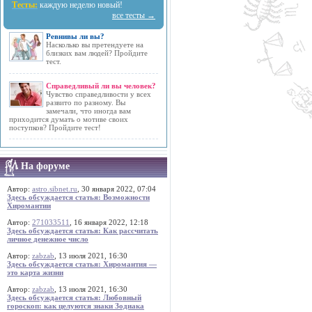
Тесты:
каждую неделю новый!
все тесты →
Ревнивы ли вы?
Насколько вы претендуете на
близких вам людей? Пройдите
тест.
Справедливый ли вы человек?
Чувство справедливости у всех
развито по разному. Вы
замечали, что иногда вам
приходится думать о мотиве своих
поступков? Пройдите тест!
На форуме
Автор:
astro.sibnet.ru
, 30 января 2022, 07:04
Здесь обсуждается статья: Возможности
Хиромантии
Автор:
271033511
, 16 января 2022, 12:18
Здесь обсуждается статья: Как рассчитать
личное денежное число
Автор:
zabzab
, 13 июля 2021, 16:30
Здесь обсуждается статья: Хиромантия —
это карта жизни
Автор:
zabzab
, 13 июля 2021, 16:30
Здесь обсуждается статья: Любовный
гороскоп: как целуются знаки Зодиака