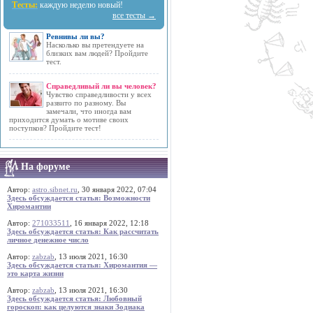
Тесты:
каждую неделю новый!
все тесты →
Ревнивы ли вы?
Насколько вы претендуете на
близких вам людей? Пройдите
тест.
Справедливый ли вы человек?
Чувство справедливости у всех
развито по разному. Вы
замечали, что иногда вам
приходится думать о мотиве своих
поступков? Пройдите тест!
На форуме
Автор:
astro.sibnet.ru
, 30 января 2022, 07:04
Здесь обсуждается статья: Возможности
Хиромантии
Автор:
271033511
, 16 января 2022, 12:18
Здесь обсуждается статья: Как рассчитать
личное денежное число
Автор:
zabzab
, 13 июля 2021, 16:30
Здесь обсуждается статья: Хиромантия —
это карта жизни
Автор:
zabzab
, 13 июля 2021, 16:30
Здесь обсуждается статья: Любовный
гороскоп: как целуются знаки Зодиака