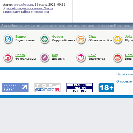
Автор:
astro.sibnet.ru
, 11 марта 2021, 00:11
Здесь обсуждается статья: Числа
открывают тайны мироздания
Astro.sibnet.ru
:
астрология
,
астрологический прогноз
,
гороскоп
,
персональный гороскоп
,
Видео
Форум
Chat
Joke
Видеоролики
Форум общения
Общение on-line
Шутк
Photo
Day
Love
Gam
Фотоальбомы
Дневники
Знакомства
Игры
Наши вака
О проекте