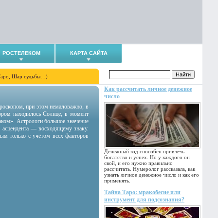
РОСТЕЛЕКОМ
КАРТА САЙТА
Таро, Шар судьбы…)
Как рассчитать личное денежное
число
гороскопом, при этом немаловажно, в
тором находилось Солнце, в момент
аком». Астрологи большое значение
 асцендента — восходящему знаку.
ным только с учётом всех факторов
Денежный код способен привлечь
богатство и успех. Но у каждого он
свой, и его нужно правильно
рассчитать. Нумеролог рассказала, как
узнать личное денежное число и как его
применять.
Тайна Таро: мракобесие или
инструмент для подсознания?