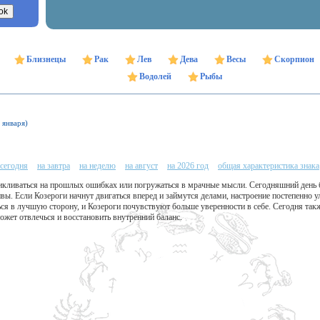
Близнецы
Рак
Лев
Дева
Весы
Скорпион
Водолей
Рыбы
 января)
 сегодня
на завтра
на неделю
на август
на 2026 год
общая характеристика знака
цикливаться на прошлых ошибках или погружаться в мрачные мысли. Сегодняшний день
вы. Если Козероги начнут двигаться вперед и займутся делами, настроение постепенно 
ся в лучшую сторону, и Козероги почувствуют больше уверенности в себе. Сегодня такж
может отвлечься и восстановить внутренний баланс.