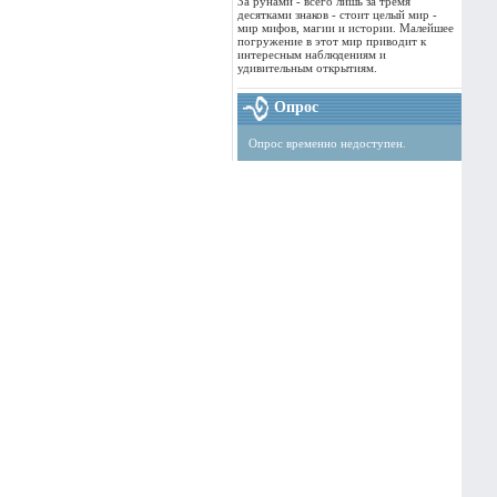
За рунами - всего лишь за тремя
десятками знаков - стоит целый мир -
мир мифов, магии и истории. Малейшее
погружение в этот мир приводит к
интересным наблюдениям и
удивительным открытиям.
Опрос
Опрос временно недоступен.