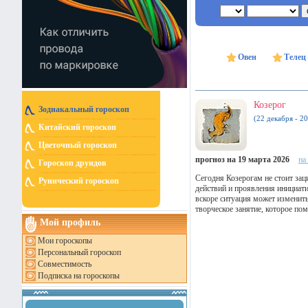
Овен
Телец
Козерог
Зодиакальный гороскоп
(22 декабря - 20
Китайский гороскоп
Цветочный гороскоп
прогноз на 19 марта 2026
на
Гороскоп друидов
Сегодня Козерогам не стоит за
Рунический гороскоп
действий и проявления инициати
вскоре ситуация может изменить
творческое занятие, которое по
Мой профиль
Мои гороскопы
Персональный гороскоп
Совместимость
Подписка на гороскопы