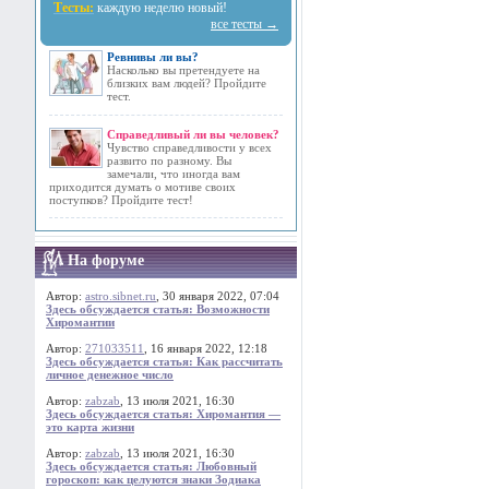
Тесты:
каждую неделю новый!
все тесты →
Ревнивы ли вы?
Насколько вы претендуете на
близких вам людей? Пройдите
тест.
Справедливый ли вы человек?
Чувство справедливости у всех
развито по разному. Вы
замечали, что иногда вам
приходится думать о мотиве своих
поступков? Пройдите тест!
На форуме
Автор:
astro.sibnet.ru
, 30 января 2022, 07:04
Здесь обсуждается статья: Возможности
Хиромантии
Автор:
271033511
, 16 января 2022, 12:18
Здесь обсуждается статья: Как рассчитать
личное денежное число
Автор:
zabzab
, 13 июля 2021, 16:30
Здесь обсуждается статья: Хиромантия —
это карта жизни
Автор:
zabzab
, 13 июля 2021, 16:30
Здесь обсуждается статья: Любовный
гороскоп: как целуются знаки Зодиака