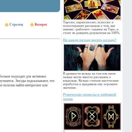
Таролог, парапсихолог, психолог и
Стрелец
Козерог
психотерапевт рассказали о том, как
именно «работает» гадание на Таро, и
стоит ли доверять результатам на 100%.
На каком пальце носить кольцо?
В древности кольцо на том или ином
 больше подходит для активных
пальце могло многое рассказать о
улучшится. Звезды подсказывают, что
владельце. Кольцо считали магическим
атрибутом и придавали ему огромное
е полезно найти интересное или
значение.
Рунические символы в любовной
магии