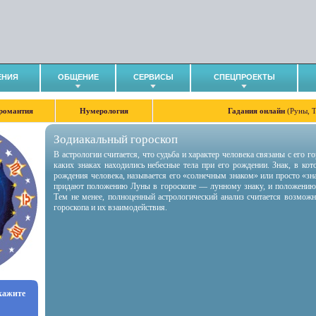
ЕНИЯ
ОБЩЕНИЕ
СЕРВИСЫ
СПЕЦПРОЕКТЫ
романтия
Нумерология
Гадания онлайн
(Руны, 
Зодиакальный гороскоп
В астрологии считается, что судьба и характер человека связаны с его 
каких знаках находились небесные тела при его рождении. Знак, в ко
рождения человека, называется его «солнечным знаком» или просто «зн
придают положению Луны в гороскопе — лунному знаку, и положению
Тем не менее, полноценный астрологический анализ считается возмож
гороскопа и их взаимодействия.
укажите