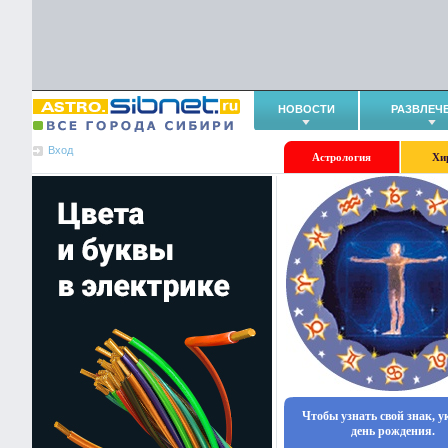
НОВОСТИ
РАЗВЛЕЧ
Вход
Астрология
Хи
Чтобы узнать свой знак, 
день рождения.