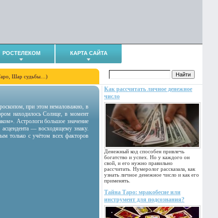
РОСТЕЛЕКОМ
КАРТА САЙТА
Таро, Шар судьбы…)
Как рассчитать личное денежное
число
гороскопом, при этом немаловажно, в
тором находилось Солнце, в момент
аком». Астрологи большое значение
 асцендента — восходящему знаку.
ным только с учётом всех факторов
Денежный код способен привлечь
богатство и успех. Но у каждого он
свой, и его нужно правильно
рассчитать. Нумеролог рассказала, как
узнать личное денежное число и как его
применять.
Тайна Таро: мракобесие или
инструмент для подсознания?