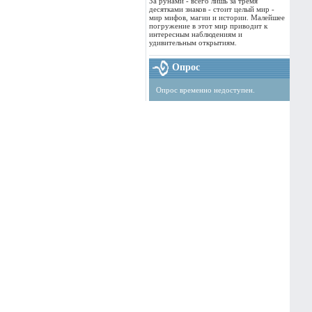
За рунами - всего лишь за тремя
десятками знаков - стоит целый мир -
мир мифов, магии и истории. Малейшее
погружение в этот мир приводит к
интересным наблюдениям и
удивительным открытиям.
Опрос
Опрос временно недоступен.