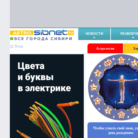
НОВОСТИ
РАЗВЛЕЧ
Вход
Астрология
Хи
Чтобы узнать свой знак, 
день рождения.