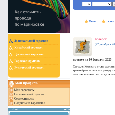
Овен
Телец
Козерог
Зодиакальный гороскоп
(22 декабря - 20
Китайский гороскоп
Цветочный гороскоп
прогноз на 10 февраля 2026
Гороскоп друидов
Сегодня Козерогу стоит уделит
Рунический гороскоп
тренажёрного зала или разгрузо
восстановлению сил перед актив
Мой профиль
Мои гороскопы
Персональный гороскоп
Совместимость
Подписка на гороскопы