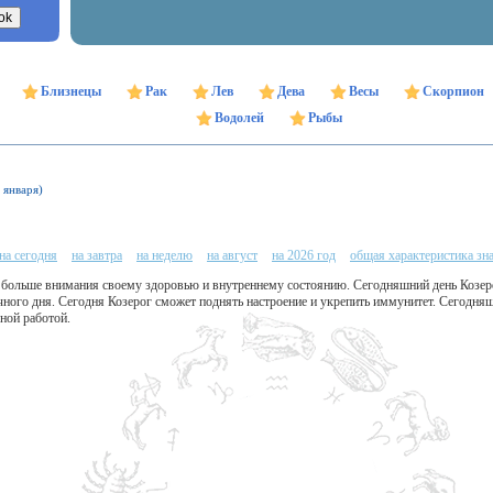
Близнецы
Рак
Лев
Дева
Весы
Скорпион
Водолей
Рыбы
 января)
на сегодня
на завтра
на неделю
на август
на 2026 год
общая характеристика зн
ь больше внимания своему здоровью и внутреннему состоянию. Сегодняшний день Козер
чного дня. Сегодня Козерог сможет поднять настроение и укрепить иммунитет. Сегодня
ной работой.