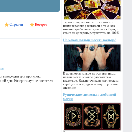
Таролог, парапсихолог, психолог и
Стрелец
Козерог
психотерапевт рассказали о том, как
именно «работает» гадание на Таро, и
стоит ли доверять результатам на 100%.
На каком пальце носить кольцо?
ака
В древности кольцо на том или ином
ога подходит для прогулок,
пальце могло многое рассказать о
шний день Козерога лучше посвятить
владельце. Кольцо считали магическим
атрибутом и придавали ему огромное
значение.
Рунические символы в любовной
магии