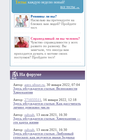
Тесты:
каждую неделю новый!
все тесты →
Ревнивы ли вы?
Насколько вы претендуете на
близких вам людей? Пройдите
тест.
Справедливый ли вы человек?
Чувство справедливости у всех
развито по разному. Вы
замечали, что иногда вам
приходится думать о мотиве своих
поступков? Пройдите тест!
На форуме
Автор:
astro.sibnet.ru
, 30 января 2022, 07:04
Здесь обсуждается статья: Возможности
Хиромантии
Автор:
271033511
, 16 января 2022, 12:18
Здесь обсуждается статья: Как рассчитать
личное денежное число
Автор:
zabzab
, 13 июля 2021, 16:30
Здесь обсуждается статья: Хиромантия —
это карта жизни
Автор:
zabzab
, 13 июля 2021, 16:30
Здесь обсуждается статья: Любовный
гороскоп: как целуются знаки Зодиака