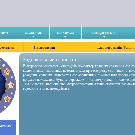
ЕНИЯ
ОБЩЕНИЕ
СЕРВИСЫ
СПЕЦПРОЕКТЫ
романтия
Нумерология
Гадания онлайн
(Руны, 
Зодиакальный гороскоп
В астрологии считается, что судьба и характер человека связаны с его 
каких знаках находились небесные тела при его рождении. Знак, в ко
рождения человека, называется его «солнечным знаком» или просто «зн
придают положению Луны в гороскопе — лунному знаку, и положению
Тем не менее, полноценный астрологический анализ считается возмож
гороскопа и их взаимодействия.
укажите