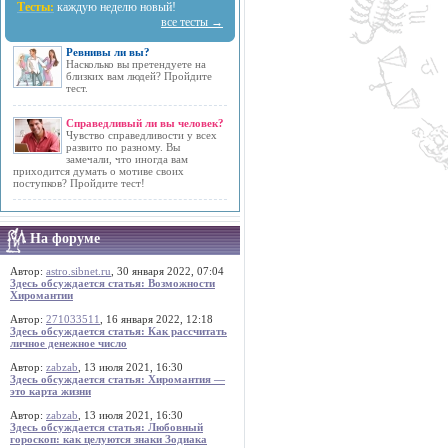
Тесты:
каждую неделю новый!
все тесты →
Ревнивы ли вы?
Насколько вы претендуете на
близких вам людей? Пройдите
тест.
Справедливый ли вы человек?
Чувство справедливости у всех
развито по разному. Вы
замечали, что иногда вам
приходится думать о мотиве своих
поступков? Пройдите тест!
На форуме
Автор:
astro.sibnet.ru
, 30 января 2022, 07:04
Здесь обсуждается статья: Возможности
Хиромантии
Автор:
271033511
, 16 января 2022, 12:18
Здесь обсуждается статья: Как рассчитать
личное денежное число
Автор:
zabzab
, 13 июля 2021, 16:30
Здесь обсуждается статья: Хиромантия —
это карта жизни
Автор:
zabzab
, 13 июля 2021, 16:30
Здесь обсуждается статья: Любовный
гороскоп: как целуются знаки Зодиака