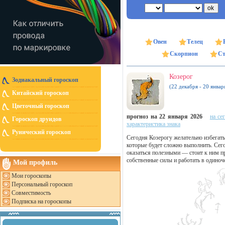
Овен
Телец
Скорпион
Ст
Козерог
Зодиакальный гороскоп
(22 декабря - 20 январ
Китайский гороскоп
Цветочный гороскоп
прогноз на 22 января 2026
на се
Гороскоп друидов
характеристика знака
Рунический гороскоп
Сегодня Козерогу желательно избегать 
которые будет сложно выполнить. Сег
оказаться полезными — стоит к ним п
собственные силы и работать в одиноче
Мой профиль
Мои гороскопы
Персональный гороскоп
Совместимость
Подписка на гороскопы