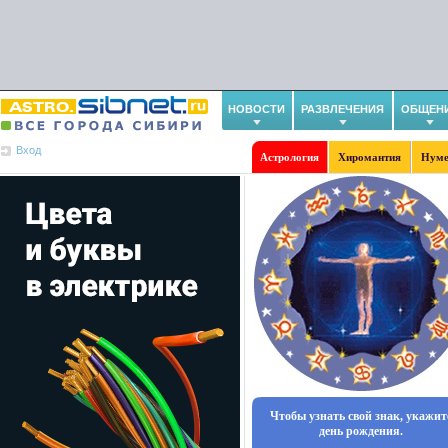
НОВОСТИ
РАЗВЛЕЧЕНИЯ
ОБЩЕН
Вход
Астрология
Хиромантия
Нуме
Чтобы узнать свой знак, укажит
день рождения.