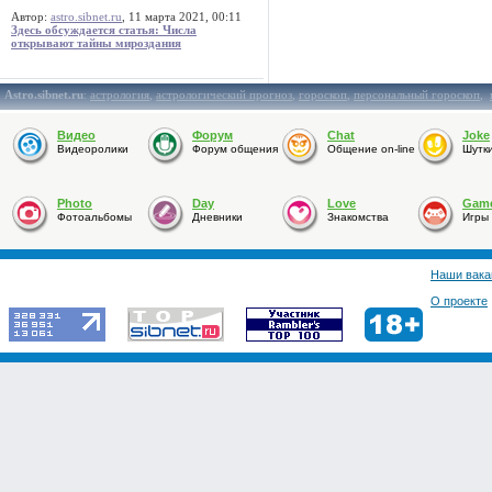
Автор:
astro.sibnet.ru
, 11 марта 2021, 00:11
Здесь обсуждается статья: Числа
открывают тайны мироздания
Astro.sibnet.ru
:
астрология
,
астрологический прогноз
,
гороскоп
,
персональный гороскоп
,
Видео
Форум
Chat
Joke
Видеоролики
Форум общения
Общение on-line
Шутк
Photo
Day
Love
Gam
Фотоальбомы
Дневники
Знакомства
Игры
Наши вака
О проекте