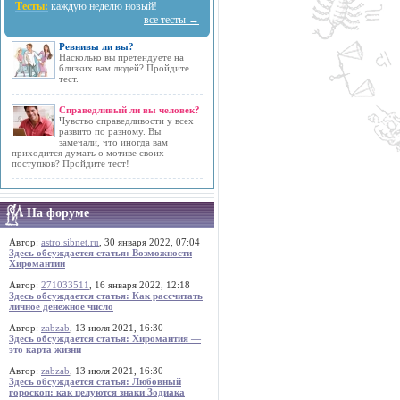
Тесты:
каждую неделю новый!
все тесты →
Ревнивы ли вы?
Насколько вы претендуете на
близких вам людей? Пройдите
тест.
Справедливый ли вы человек?
Чувство справедливости у всех
развито по разному. Вы
замечали, что иногда вам
приходится думать о мотиве своих
поступков? Пройдите тест!
На форуме
Автор:
astro.sibnet.ru
, 30 января 2022, 07:04
Здесь обсуждается статья: Возможности
Хиромантии
Автор:
271033511
, 16 января 2022, 12:18
Здесь обсуждается статья: Как рассчитать
личное денежное число
Автор:
zabzab
, 13 июля 2021, 16:30
Здесь обсуждается статья: Хиромантия —
это карта жизни
Автор:
zabzab
, 13 июля 2021, 16:30
Здесь обсуждается статья: Любовный
гороскоп: как целуются знаки Зодиака