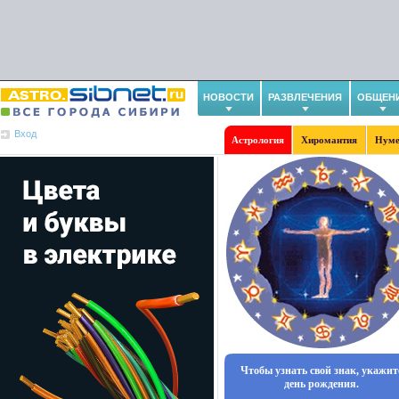
НОВОСТИ
РАЗВЛЕЧЕНИЯ
ОБЩЕН
Вход
Астрология
Хиромантия
Нуме
Чтобы узнать свой знак, укажит
день рождения.