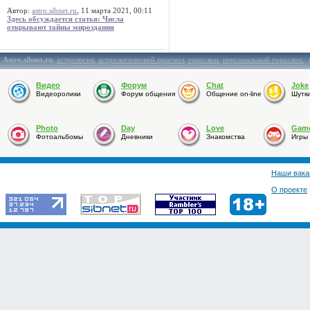
Автор:
astro.sibnet.ru
, 11 марта 2021, 00:11
Здесь обсуждается статья: Числа
открывают тайны мироздания
Astro.sibnet.ru
:
астрология
,
астрологический прогноз
,
гороскоп
,
персональный гороскоп
,
Видео
Форум
Chat
Joke
Видеоролики
Форум общения
Общение on-line
Шутк
Photo
Day
Love
Gam
Фотоальбомы
Дневники
Знакомства
Игры
Наши вака
О проекте