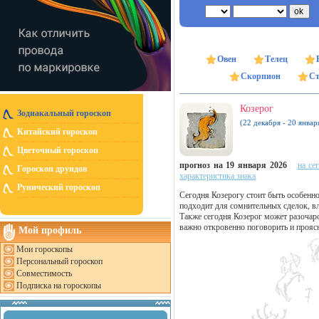
Овен
Телец
Скорпион
Ст
Козерог
Зодиакальный гороскоп
(22 декабря - 20 январ
Китайский гороскоп
Цветочный гороскоп
прогноз на 19 января 2026
на се
Гороскоп друидов
характеристика знака
Рунический гороскоп
Сегодня Козерогу стоит быть особенн
подходит для сомнительных сделок, в
Также сегодня Козерог может разочаро
важно откровенно поговорить и прояс
Мой профиль
Мои гороскопы
Персональный гороскоп
Совместимость
Подписка на гороскопы