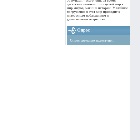
За рунами - всего лишь за тремя
десятками знаков - стоит целый мир -
мир мифов, магии и истории. Малейшее
погружение в этот мир приводит к
интересным наблюдениям и
удивительным открытиям.
Опрос
Опрос временно недоступен.