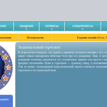
ЕНИЯ
ОБЩЕНИЕ
СЕРВИСЫ
СПЕЦПРОЕКТЫ
романтия
Нумерология
Гадания онлайн
(Руны, 
Зодиакальный гороскоп
В астрологии считается, что судьба и характер человека связаны с его 
каких знаках находились небесные тела при его рождении. Знак, в ко
рождения человека, называется его «солнечным знаком» или просто «зн
придают положению Луны в гороскопе — лунному знаку, и положению
Тем не менее, полноценный астрологический анализ считается возмож
гороскопа и их взаимодействия.
укажите