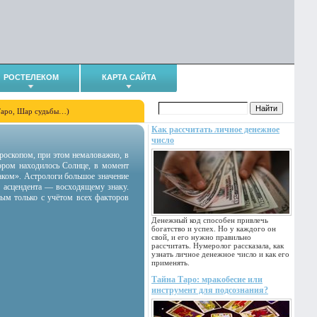
РОСТЕЛЕКОМ
КАРТА САЙТА
Таро, Шар судьбы…)
Как рассчитать личное денежное
число
гороскопом, при этом немаловажно, в
тором находилось Солнце, в момент
аком». Астрологи большое значение
 асцендента — восходящему знаку.
ным только с учётом всех факторов
Денежный код способен привлечь
богатство и успех. Но у каждого он
свой, и его нужно правильно
рассчитать. Нумеролог рассказала, как
узнать личное денежное число и как его
применять.
Тайна Таро: мракобесие или
инструмент для подсознания?