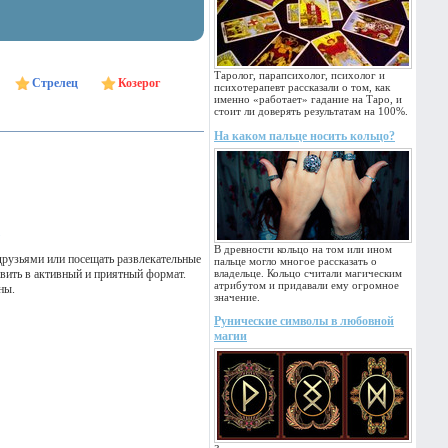
Таролог, парапсихолог, психолог и
Стрелец
Козерог
психотерапевт рассказали о том, как
именно «работает» гадание на Таро, и
стоит ли доверять результатам на 100%.
На каком пальце носить кольцо?
В древности кольцо на том или ином
друзьями или посещать развлекательные
пальце могло многое рассказать о
авить в активный и приятный формат.
владельце. Кольцо считали магическим
атрибутом и придавали ему огромное
ны.
значение.
Рунические символы в любовной
магии