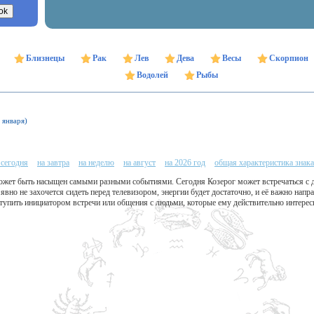
Близнецы
Рак
Лев
Дева
Весы
Скорпион
Водолей
Рыбы
 января)
 сегодня
на завтра
на неделю
на август
на 2026 год
общая характеристика знака
ожет быть насыщен самыми разными событиями. Сегодня Козерог может встречаться с 
явно не захочется сидеть перед телевизором, энергии будет достаточно, и её важно напр
тупить инициатором встречи или общения с людьми, которые ему действительно интерес