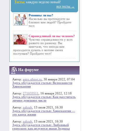
Тесты:
каждую неделю новый!
все тесты →
Ревнивы ли вы?
Насколько вы претендуете на
близких вам людей? Пройдите
тест.
Справедливый ли вы человек?
Чувство справедливости у всех
развито по разному. Вы
замечали, что иногда вам
приходится думать о мотиве своих
поступков? Пройдите тест!
На форуме
Автор:
astro.sibnet.ru
, 30 января 2022, 07:04
Здесь обсуждается статья: Возможности
Хиромантии
Автор:
271033511
, 16 января 2022, 12:18
Здесь обсуждается статья: Как рассчитать
личное денежное число
Автор:
zabzab
, 13 июля 2021, 16:30
Здесь обсуждается статья: Хиромантия —
это карта жизни
Автор:
zabzab
, 13 июля 2021, 16:30
Здесь обсуждается статья: Любовный
гороскоп: как целуются знаки Зодиака