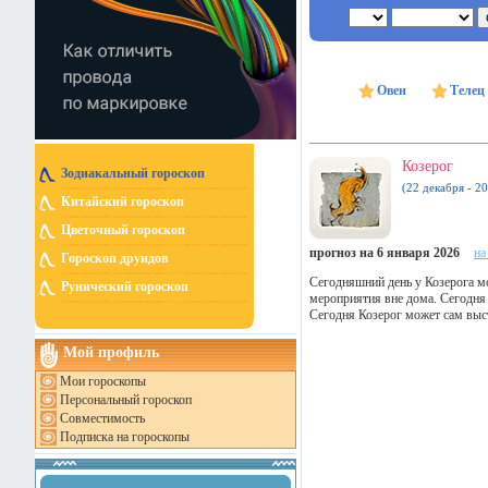
Овен
Телец
Козерог
Зодиакальный гороскоп
(22 декабря - 20
Китайский гороскоп
Цветочный гороскоп
прогноз на 6 января 2026
на
Гороскоп друидов
Сегодняшний день у Козерога м
Рунический гороскоп
мероприятия вне дома. Сегодня 
Сегодня Козерог может сам выс
Мой профиль
Мои гороскопы
Персональный гороскоп
Совместимость
Подписка на гороскопы