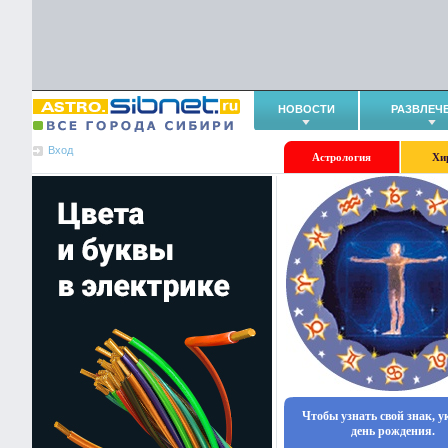
НОВОСТИ
РАЗВЛЕЧ
Вход
Астрология
Хи
Чтобы узнать свой знак, 
день рождения.