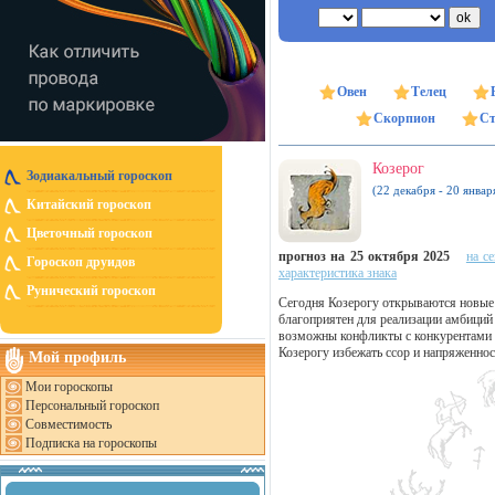
Овен
Телец
Скорпион
Ст
Козерог
Зодиакальный гороскоп
(22 декабря - 20 январ
Китайский гороскоп
Цветочный гороскоп
прогноз на 25 октября 2025
на с
Гороскоп друидов
характеристика знака
Рунический гороскоп
Сегодня Козерогу открываются новые
благоприятен для реализации амбиций 
возможны конфликты с конкурентами и
Козерогу избежать ссор и напряженнос
Мой профиль
Мои гороскопы
Персональный гороскоп
Совместимость
Подписка на гороскопы