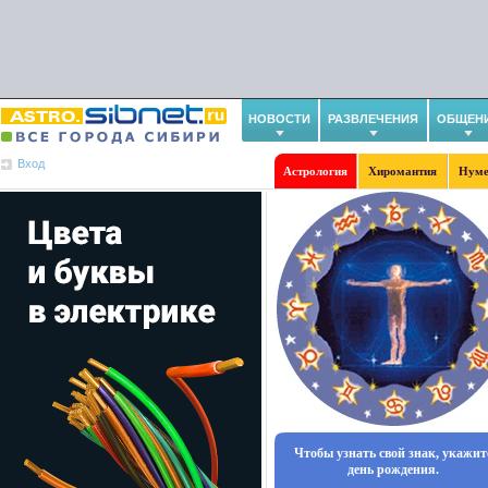
НОВОСТИ
РАЗВЛЕЧЕНИЯ
ОБЩЕН
Вход
Астрология
Хиромантия
Нуме
Чтобы узнать свой знак, укажит
день рождения.