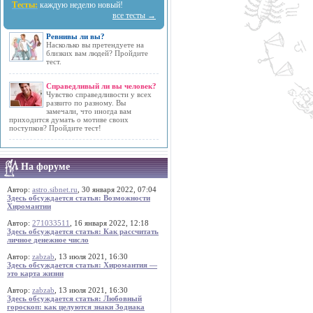
Тесты:
каждую неделю новый!
все тесты →
Ревнивы ли вы?
Насколько вы претендуете на
близких вам людей? Пройдите
тест.
Справедливый ли вы человек?
Чувство справедливости у всех
развито по разному. Вы
замечали, что иногда вам
приходится думать о мотиве своих
поступков? Пройдите тест!
На форуме
Автор:
astro.sibnet.ru
, 30 января 2022, 07:04
Здесь обсуждается статья: Возможности
Хиромантии
Автор:
271033511
, 16 января 2022, 12:18
Здесь обсуждается статья: Как рассчитать
личное денежное число
Автор:
zabzab
, 13 июля 2021, 16:30
Здесь обсуждается статья: Хиромантия —
это карта жизни
Автор:
zabzab
, 13 июля 2021, 16:30
Здесь обсуждается статья: Любовный
гороскоп: как целуются знаки Зодиака