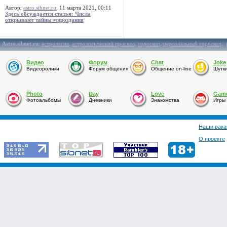
Автор:
astro.sibnet.ru
, 11 марта 2021, 00:11
Здесь обсуждается статья: Числа
открывают тайны мироздания
Astro.sibnet.ru
:
астрология
,
астрологический прогноз
,
гороскоп
,
персональный гороскоп
,
Видео
Форум
Chat
Joke
Видеоролики
Форум общения
Общение on-line
Шутк
Photo
Day
Love
Gam
Фотоальбомы
Дневники
Знакомства
Игры
Наши вака
О проекте