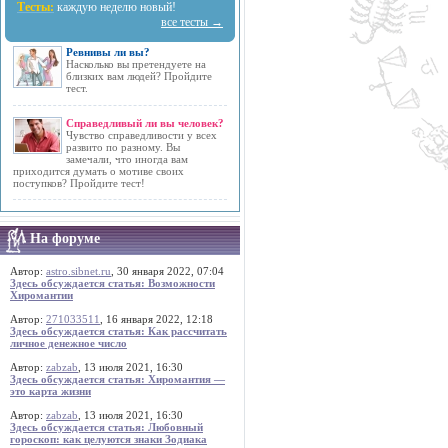
Тесты:
каждую неделю новый!
все тесты →
Ревнивы ли вы?
Насколько вы претендуете на
близких вам людей? Пройдите
тест.
Справедливый ли вы человек?
Чувство справедливости у всех
развито по разному. Вы
замечали, что иногда вам
приходится думать о мотиве своих
поступков? Пройдите тест!
На форуме
Автор:
astro.sibnet.ru
, 30 января 2022, 07:04
Здесь обсуждается статья: Возможности
Хиромантии
Автор:
271033511
, 16 января 2022, 12:18
Здесь обсуждается статья: Как рассчитать
личное денежное число
Автор:
zabzab
, 13 июля 2021, 16:30
Здесь обсуждается статья: Хиромантия —
это карта жизни
Автор:
zabzab
, 13 июля 2021, 16:30
Здесь обсуждается статья: Любовный
гороскоп: как целуются знаки Зодиака