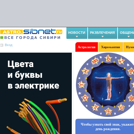
НОВОСТИ
РАЗВЛЕЧЕНИЯ
ОБЩЕН
Вход
Астрология
Хиромантия
Нуме
Чтобы узнать свой знак, укажит
день рождения.