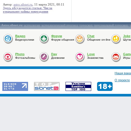
Автор:
astro.sibnet.ru
, 11 марта 2021, 00:11
Здесь обсуждается статья: Числа
открывают тайны мироздания
Astro.sibnet.ru
:
астрология
,
астрологический прогноз
,
гороскоп
,
персональный гороскоп
,
Видео
Форум
Chat
Joke
Видеоролики
Форум общения
Общение on-line
Шутк
Photo
Day
Love
Gam
Фотоальбомы
Дневники
Знакомства
Игры
Наши вака
О проекте