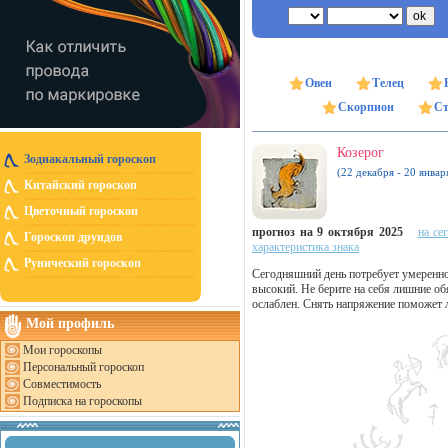
Овен
Телец
Скорпион
Ст
Козерог
Зодиакальный гороскоп
(22 декабря - 20 январ
Китайский гороскоп
Цветочный гороскоп
прогноз на 9 октября 2025
на се
Гороскоп друидов
характеристика знака
Рунический гороскоп
Сегодняшний день потребует умереннос
высокий. Не берите на себя лишние о
ослаблен. Снять напряжение поможет л
Мой профиль
Мои гороскопы
Персональный гороскоп
Совместимость
Подписка на гороскопы