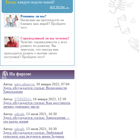
Тесты:
каждую неделю новый!
все тесты →
Ревнивы ли вы?
Насколько вы претендуете на
близких вам людей? Пройдите
тест.
Справедливый ли вы человек?
Чувство справедливости у всех
развито по разному. Вы
замечали, что иногда вам
приходится думать о мотиве своих
поступков? Пройдите тест!
На форуме
Автор:
astro.sibnet.ru
, 30 января 2022, 07:04
Здесь обсуждается статья: Возможности
Хиромантии
Автор:
271033511
, 16 января 2022, 12:18
Здесь обсуждается статья: Как рассчитать
личное денежное число
Автор:
zabzab
, 13 июля 2021, 16:30
Здесь обсуждается статья: Хиромантия —
это карта жизни
Автор:
zabzab
, 13 июля 2021, 16:30
Здесь обсуждается статья: Любовный
гороскоп: как целуются знаки Зодиака