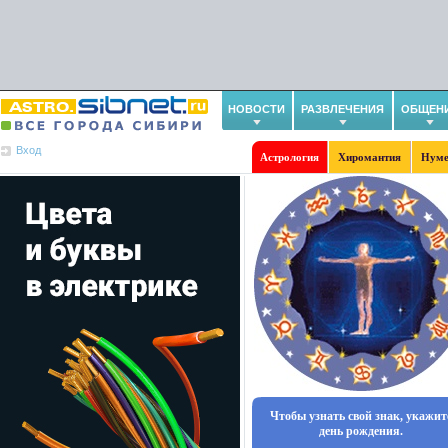
НОВОСТИ
РАЗВЛЕЧЕНИЯ
ОБЩЕН
Вход
Астрология
Хиромантия
Нуме
Чтобы узнать свой знак, укажит
день рождения.