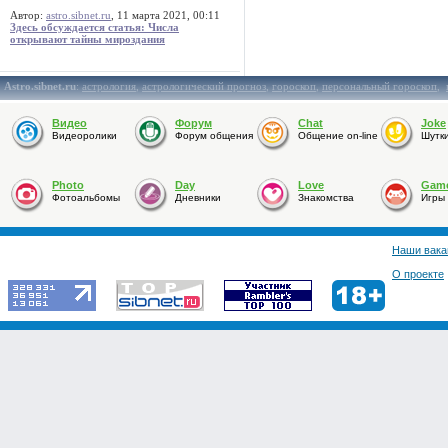
Автор:
astro.sibnet.ru
, 11 марта 2021, 00:11
Здесь обсуждается статья: Числа
открывают тайны мироздания
Astro.sibnet.ru
:
астрология
,
астрологический прогноз
,
гороскоп
,
персональный гороскоп
,
Видео
Форум
Chat
Joke
Видеоролики
Форум общения
Общение on-line
Шутк
Photo
Day
Love
Gam
Фотоальбомы
Дневники
Знакомства
Игры
Наши вака
О проекте