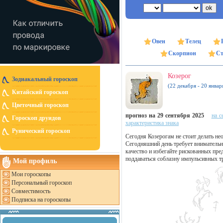
Овен
Телец
Скорпион
Ст
Козерог
Зодиакальный гороскоп
(22 декабря - 20 январ
Китайский гороскоп
Цветочный гороскоп
прогноз на 29 сентября 2025
на с
Гороскоп друидов
характеристика знака
Рунический гороскоп
Сегодня Козерогам не стоит делать не
Сегодняшний день требует внимательн
качество и избегайте рискованных пр
поддаваться соблазну импульсивных тр
Мой профиль
Мои гороскопы
Персональный гороскоп
Совместимость
Подписка на гороскопы