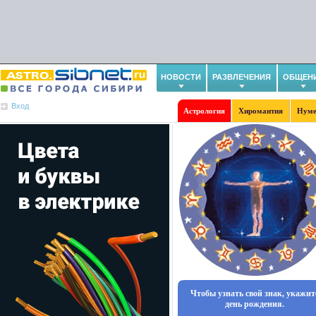
НОВОСТИ
РАЗВЛЕЧЕНИЯ
ОБЩЕН
Вход
Астрология
Хиромантия
Нуме
Чтобы узнать свой знак, укажит
день рождения.