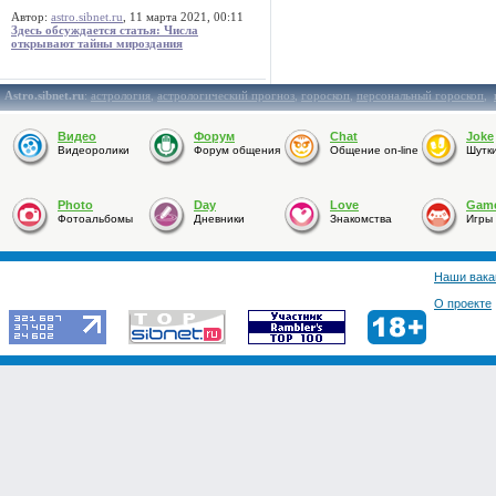
Автор:
astro.sibnet.ru
, 11 марта 2021, 00:11
Здесь обсуждается статья: Числа
открывают тайны мироздания
Astro.sibnet.ru
:
астрология
,
астрологический прогноз
,
гороскоп
,
персональный гороскоп
,
Видео
Форум
Chat
Joke
Видеоролики
Форум общения
Общение on-line
Шутк
Photo
Day
Love
Gam
Фотоальбомы
Дневники
Знакомства
Игры
Наши вака
О проекте