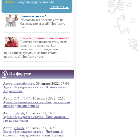
Тесты:
каждую неделю новый!
все тесты →
Ревнивы ли вы?
Насколько вы претендуете на
близких вам людей? Пройдите
тест.
Справедливый ли вы человек?
Чувство справедливости у всех
развито по разному. Вы
замечали, что иногда вам
приходится думать о мотиве своих
поступков? Пройдите тест!
На форуме
Автор:
astro.sibnet.ru
, 30 января 2022, 07:04
Здесь обсуждается статья: Возможности
Хиромантии
Автор:
271033511
, 16 января 2022, 12:18
Здесь обсуждается статья: Как рассчитать
личное денежное число
Автор:
zabzab
, 13 июля 2021, 16:30
Здесь обсуждается статья: Хиромантия —
это карта жизни
Автор:
zabzab
, 13 июля 2021, 16:30
Здесь обсуждается статья: Любовный
гороскоп: как целуются знаки Зодиака