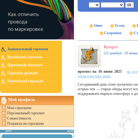
Овен
Телец
Скорпион
Ст
Козерог
Зодиакальный гороскоп
(22 декабря - 20 январ
Китайский гороскоп
Цветочный гороскоп
прогноз на 16 июня 2025
на сег
Гороскоп друидов
характеристика знака
Рунический гороскоп
Сегодняшний день стоит посвятить се
острых тем — старые обиды могут всп
поддерживать мирную атмосферу в дом
Мой профиль
Мои гороскопы
Персональный гороскоп
Совместимость
Подписка на гороскопы