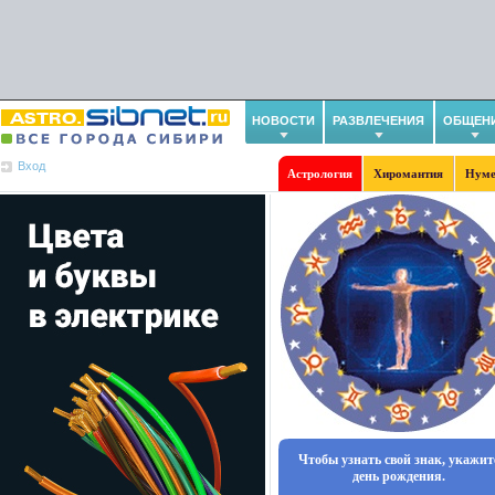
НОВОСТИ
РАЗВЛЕЧЕНИЯ
ОБЩЕН
Вход
Астрология
Хиромантия
Нуме
Чтобы узнать свой знак, укажит
день рождения.