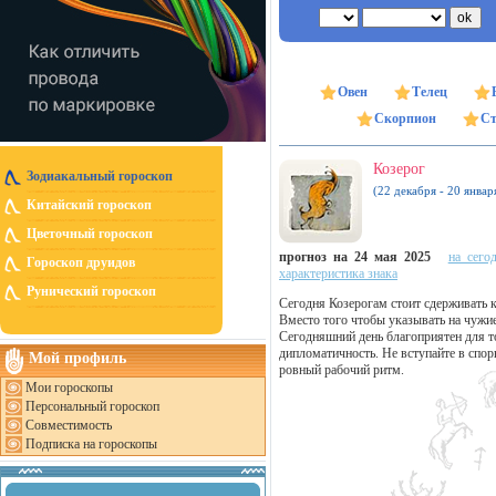
Овен
Телец
Скорпион
Ст
Козерог
Зодиакальный гороскоп
(22 декабря - 20 январ
Китайский гороскоп
Цветочный гороскоп
прогноз на 24 мая 2025
на сего
Гороскоп друидов
характеристика знака
Рунический гороскоп
Сегодня Козерогам стоит сдерживать 
Вместо того чтобы указывать на чужие
Сегодняшний день благоприятен для т
дипломатичность. Не вступайте в спо
Мой профиль
ровный рабочий ритм.
Мои гороскопы
Персональный гороскоп
Совместимость
Подписка на гороскопы