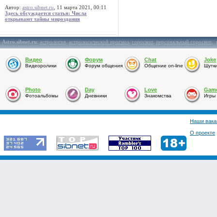
Автор:
astro.sibnet.ru
, 11 марта 2021, 00:11
Здесь обсуждается статья: Числа
открывают тайны мироздания
Astro.sibnet.ru
:
астрология
,
астрологический прогноз
,
гороскоп
,
персональный гороскоп
,
Видео
Форум
Chat
Joke
Видеоролики
Форум общения
Общение on-line
Шутк
Photo
Day
Love
Gam
Фотоальбомы
Дневники
Знакомства
Игры
Наши вака
О проекте