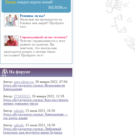
Тесты:
каждую неделю новый!
все тесты →
Ревнивы ли вы?
Насколько вы претендуете на
близких вам людей? Пройдите
тест.
Справедливый ли вы человек?
Чувство справедливости у всех
развито по разному. Вы
замечали, что иногда вам
приходится думать о мотиве своих
поступков? Пройдите тест!
На форуме
Автор:
astro.sibnet.ru
, 30 января 2022, 07:04
Здесь обсуждается статья: Возможности
Хиромантии
Автор:
271033511
, 16 января 2022, 12:18
Здесь обсуждается статья: Как рассчитать
личное денежное число
Автор:
zabzab
, 13 июля 2021, 16:30
Здесь обсуждается статья: Хиромантия —
это карта жизни
Автор:
zabzab
, 13 июля 2021, 16:30
Здесь обсуждается статья: Любовный
гороскоп: как целуются знаки Зодиака