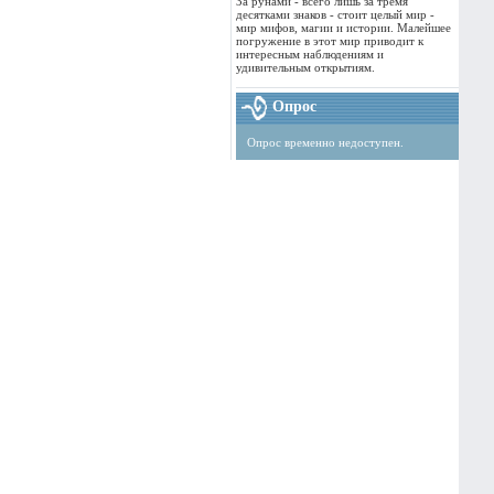
За рунами - всего лишь за тремя
десятками знаков - стоит целый мир -
мир мифов, магии и истории. Малейшее
погружение в этот мир приводит к
интересным наблюдениям и
удивительным открытиям.
Опрос
Опрос временно недоступен.