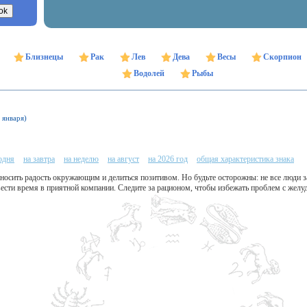
Близнецы
Рак
Лев
Дева
Весы
Скорпион
Водолей
Рыбы
 января)
одня
на завтра
на неделю
на август
на 2026 год
общая характеристика знака
иносить радость окружающим и делиться позитивом. Но будьте осторожны: не все люди 
ести время в приятной компании. Следите за рационом, чтобы избежать проблем с желу