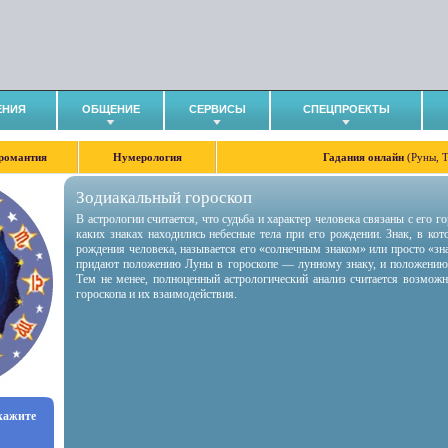
ЕНИЯ
ОБЩЕНИЕ
СЕРВИСЫ
СПЕЦПРОЕКТЫ
романтия
Нумерология
Гадания онлайн
(Руны, 
Зодиакальный гороскоп
В астрологии считается, что судьба и характер человека связаны с его 
каких знаках находились небесные тела при его рождении. Знак, в ко
рождения человека, называется его «солнечным знаком» или просто «зн
придают положению Луны в гороскопе — лунному знаку, и положению
Тем не менее, полноценный астрологический анализ считается возмож
гороскопа и их взаимодействия.
укажите