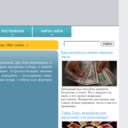
РОСТЕЛЕКОМ
КАРТА САЙТА
Таро, Шар судьбы…)
Как рассчитать личное денежное
число
гороскопом, при этом немаловажно, в
тором находилось Солнце, в момент
аком». Астрологи большое значение
 асцендента — восходящему знаку.
ным только с учётом всех факторов
Денежный код способен привлечь
богатство и успех. Но у каждого он
свой, и его нужно правильно
рассчитать. Нумеролог рассказала, как
узнать личное денежное число и как его
применять.
Тайна Таро: мракобесие или
инструмент для подсознания?