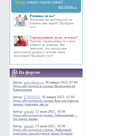
Тесты:
каждую неделю новый!
все тесты →
Ревнивы ли вы?
Насколько вы претендуете на
близких вам людей? Пройдите
тест.
Справедливый ли вы человек?
Чувство справедливости у всех
развито по разному. Вы
замечали, что иногда вам
приходится думать о мотиве своих
поступков? Пройдите тест!
На форуме
Автор:
astro.sibnet.ru
, 30 января 2022, 07:04
Здесь обсуждается статья: Возможности
Хиромантии
Автор:
271033511
, 16 января 2022, 12:18
Здесь обсуждается статья: Как рассчитать
личное денежное число
Автор:
zabzab
, 13 июля 2021, 16:30
Здесь обсуждается статья: Хиромантия —
это карта жизни
Автор:
zabzab
, 13 июля 2021, 16:30
Здесь обсуждается статья: Любовный
гороскоп: как целуются знаки Зодиака