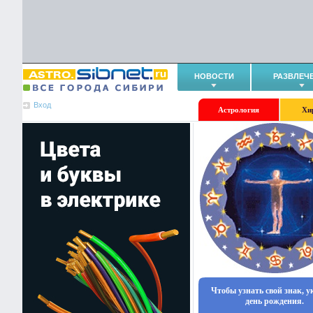
НОВОСТИ
РАЗВЛЕЧ
Вход
Астрология
Хи
Чтобы узнать свой знак, 
день рождения.