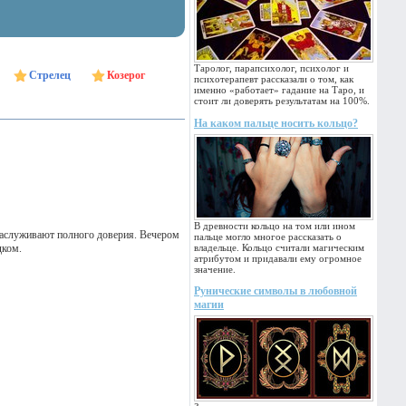
Таролог, парапсихолог, психолог и
Стрелец
Козерог
психотерапевт рассказали о том, как
именно «работает» гадание на Таро, и
стоит ли доверять результатам на 100%.
На каком пальце носить кольцо?
В древности кольцо на том или ином
заслуживают полного доверия. Вечером
пальце могло многое рассказать о
дком.
владельце. Кольцо считали магическим
атрибутом и придавали ему огромное
значение.
Рунические символы в любовной
магии