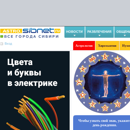
НОВОСТИ
РАЗВЛЕЧЕНИЯ
ОБЩЕН
Вход
Астрология
Хиромантия
Нуме
Чтобы узнать свой знак, укажит
день рождения.