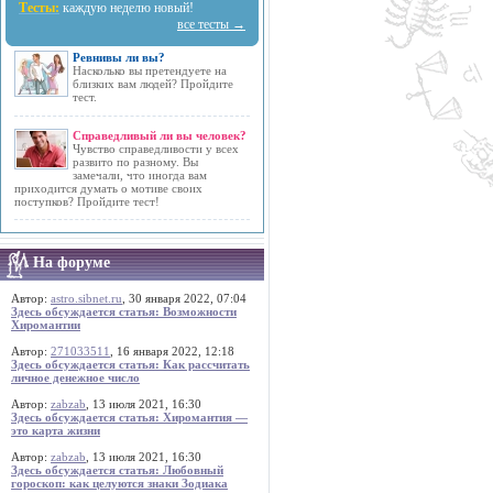
Тесты:
каждую неделю новый!
все тесты →
Ревнивы ли вы?
Насколько вы претендуете на
близких вам людей? Пройдите
тест.
Справедливый ли вы человек?
Чувство справедливости у всех
развито по разному. Вы
замечали, что иногда вам
приходится думать о мотиве своих
поступков? Пройдите тест!
На форуме
Автор:
astro.sibnet.ru
, 30 января 2022, 07:04
Здесь обсуждается статья: Возможности
Хиромантии
Автор:
271033511
, 16 января 2022, 12:18
Здесь обсуждается статья: Как рассчитать
личное денежное число
Автор:
zabzab
, 13 июля 2021, 16:30
Здесь обсуждается статья: Хиромантия —
это карта жизни
Автор:
zabzab
, 13 июля 2021, 16:30
Здесь обсуждается статья: Любовный
гороскоп: как целуются знаки Зодиака