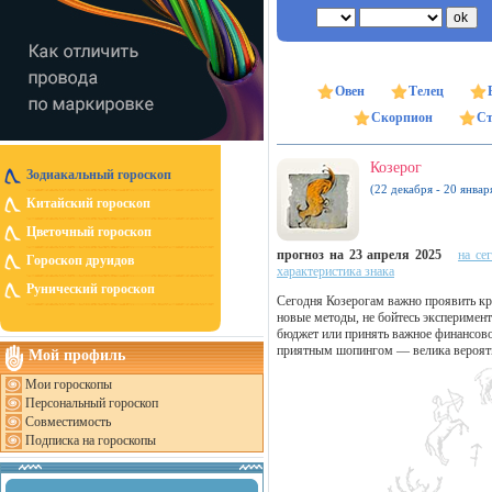
Овен
Телец
Скорпион
Ст
Козерог
Зодиакальный гороскоп
(22 декабря - 20 январ
Китайский гороскоп
Цветочный гороскоп
прогноз на 23 апреля 2025
на се
Гороскоп друидов
характеристика знака
Рунический гороскоп
Сегодня Козерогам важно проявить кр
новые методы, не бойтесь эксперимент
бюджет или принять важное финансов
приятным шопингом — велика вероятн
Мой профиль
Мои гороскопы
Персональный гороскоп
Совместимость
Подписка на гороскопы