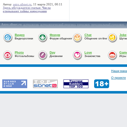
Автор:
astro.sibnet.ru
, 11 марта 2021, 00:11
Здесь обсуждается статья: Числа
открывают тайны мироздания
Astro.sibnet.ru
:
астрология
,
астрологический прогноз
,
гороскоп
,
персональный гороскоп
,
Видео
Форум
Chat
Joke
Видеоролики
Форум общения
Общение on-line
Шутк
Photo
Day
Love
Gam
Фотоальбомы
Дневники
Знакомства
Игры
Наши вака
О проекте