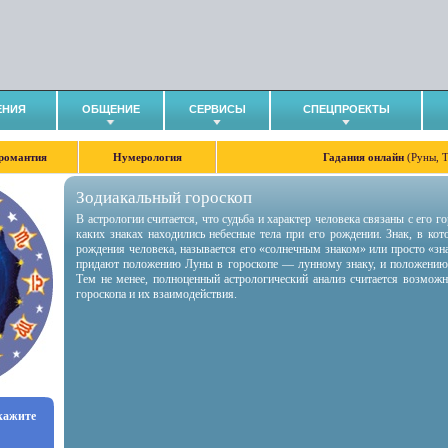
ЕНИЯ
ОБЩЕНИЕ
СЕРВИСЫ
СПЕЦПРОЕКТЫ
романтия
Нумерология
Гадания онлайн
(Руны, 
Зодиакальный гороскоп
В астрологии считается, что судьба и характер человека связаны с его 
каких знаках находились небесные тела при его рождении. Знак, в ко
рождения человека, называется его «солнечным знаком» или просто «зн
придают положению Луны в гороскопе — лунному знаку, и положению
Тем не менее, полноценный астрологический анализ считается возмож
гороскопа и их взаимодействия.
укажите