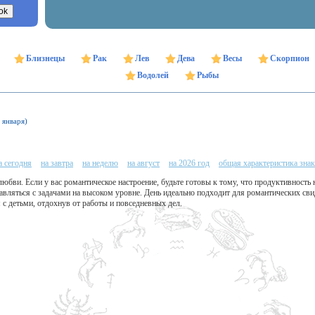
Близнецы
Рак
Лев
Дева
Весы
Скорпион
Водолей
Рыбы
 января)
а сегодня
на завтра
на неделю
на август
на 2026 год
общая характеристика знак
юбви. Если у вас романтическое настроение, будьте готовы к тому, что продуктивность 
авляться с задачами на высоком уровне. День идеально подходит для романтических св
 с детьми, отдохнув от работы и повседневных дел.