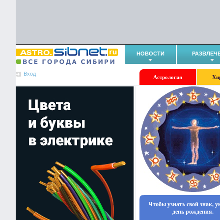
НОВОСТИ
РАЗВЛЕЧ
Вход
Астрология
Хи
Чтобы узнать свой знак, 
день рождения.