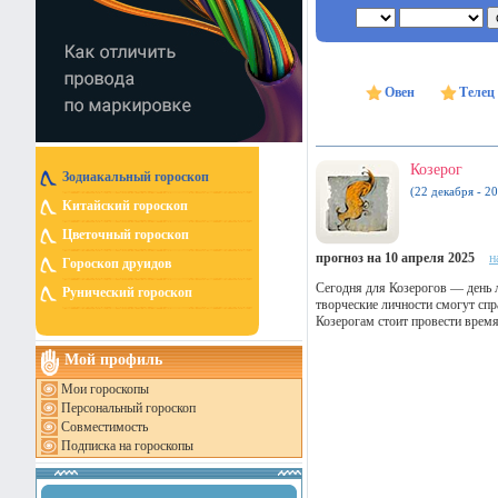
Овен
Телец
Козерог
Зодиакальный гороскоп
(22 декабря - 20
Китайский гороскоп
Цветочный гороскоп
прогноз на 10 апреля 2025
н
Гороскоп друидов
Сегодня для Козерогов — день л
Рунический гороскоп
творческие личности смогут спр
Козерогам стоит провести время
Мой профиль
Мои гороскопы
Персональный гороскоп
Совместимость
Подписка на гороскопы