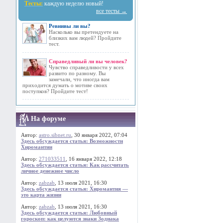
Тесты:
каждую неделю новый!
все тесты →
Ревнивы ли вы?
Насколько вы претендуете на
близких вам людей? Пройдите
тест.
Справедливый ли вы человек?
Чувство справедливости у всех
развито по разному. Вы
замечали, что иногда вам
приходится думать о мотиве своих
поступков? Пройдите тест!
На форуме
Автор:
astro.sibnet.ru
, 30 января 2022, 07:04
Здесь обсуждается статья: Возможности
Хиромантии
Автор:
271033511
, 16 января 2022, 12:18
Здесь обсуждается статья: Как рассчитать
личное денежное число
Автор:
zabzab
, 13 июля 2021, 16:30
Здесь обсуждается статья: Хиромантия —
это карта жизни
Автор:
zabzab
, 13 июля 2021, 16:30
Здесь обсуждается статья: Любовный
гороскоп: как целуются знаки Зодиака