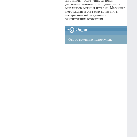
За рунами - всего лишь за тремя
десятками знаков - стоит целый мир -
мир мифов, магии и истории. Малейшее
погружение в этот мир приводит к
интересным наблюдениям и
удивительным открытиям.
Опрос
Опрос временно недоступен.