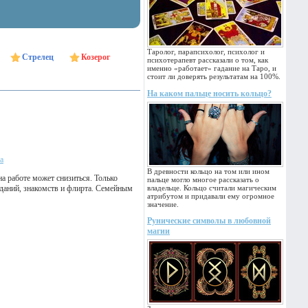
Таролог, парапсихолог, психолог и
Стрелец
Козерог
психотерапевт рассказали о том, как
именно «работает» гадание на Таро, и
стоит ли доверять результатам на 100%.
На каком пальце носить кольцо?
а
В древности кольцо на том или ином
на работе может снизиться. Только
пальце могло многое рассказать о
иданий, знакомств и флирта. Семейным
владельце. Кольцо считали магическим
атрибутом и придавали ему огромное
значение.
Рунические символы в любовной
магии