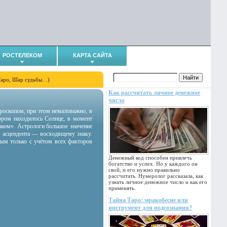
РОСТЕЛЕКОМ
КАРТА САЙТА
Таро, Шар судьбы…)
Как рассчитать личное денежное
число
гороскопом, при этом немаловажно, в
тором находилось Солнце, в момент
аком». Астрологи большое значение
 асцендента — восходящему знаку.
ным только с учётом всех факторов
Денежный код способен привлечь
богатство и успех. Но у каждого он
свой, и его нужно правильно
рассчитать. Нумеролог рассказала, как
узнать личное денежное число и как его
применять.
Тайна Таро: мракобесие или
инструмент для подсознания?