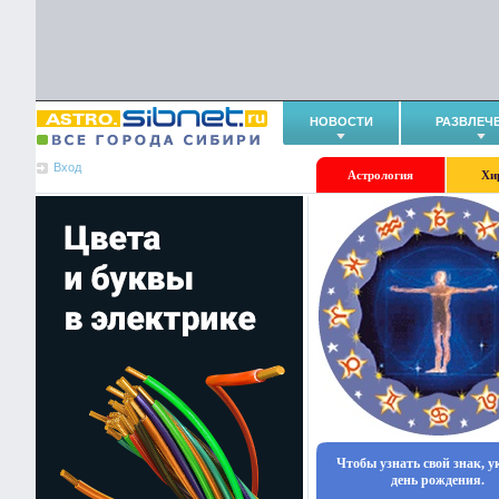
НОВОСТИ
РАЗВЛЕЧ
Вход
Астрология
Хи
Чтобы узнать свой знак, 
день рождения.