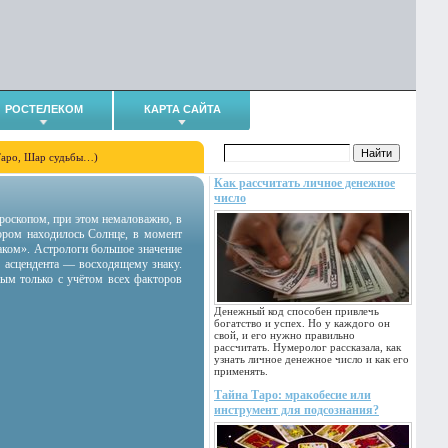
РОСТЕЛЕКОМ
КАРТА САЙТА
Таро, Шар судьбы…)
Как рассчитать личное денежное
число
гороскопом, при этом немаловажно, в
тором находилось Солнце, в момент
аком». Астрологи большое значение
 асцендента — восходящему знаку.
ным только с учётом всех факторов
Денежный код способен привлечь
богатство и успех. Но у каждого он
свой, и его нужно правильно
рассчитать. Нумеролог рассказала, как
узнать личное денежное число и как его
применять.
Тайна Таро: мракобесие или
инструмент для подсознания?