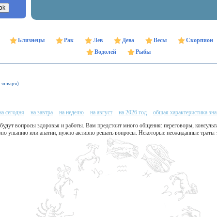
Близнецы
Рак
Лев
Дева
Весы
Скорпион
Водолей
Рыбы
 января)
на сегодня
на завтра
на неделю
на август
на 2026 год
общая характеристика зна
будут вопросы здоровья и работы. Вам предстоит много общения: переговоры, консульт
волю унынию или апатии, нужно активно решать вопросы. Некоторые неожиданные траты