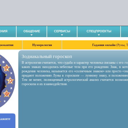
ЕНИЯ
ОБЩЕНИЕ
СЕРВИСЫ
СПЕЦПРОЕКТЫ
романтия
Нумерология
Гадания онлайн
(Руны, 
Зодиакальный гороскоп
В астрологии считается, что судьба и характер человека связаны с его 
каких знаках находились небесные тела при его рождении. Знак, в ко
рождения человека, называется его «солнечным знаком» или просто «зн
придают положению Луны в гороскопе — лунному знаку, и положению
Тем не менее, полноценный астрологический анализ считается возмож
гороскопа и их взаимодействия.
укажите