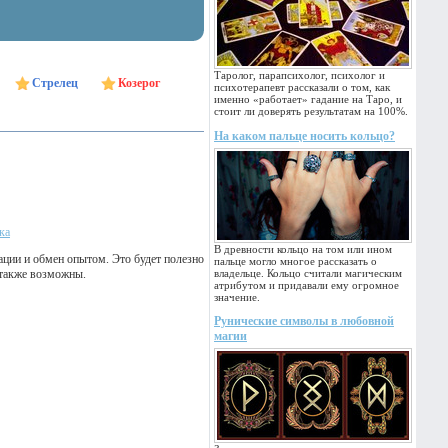
Таролог, парапсихолог, психолог и
Стрелец
Козерог
психотерапевт рассказали о том, как
именно «работает» гадание на Таро, и
стоит ли доверять результатам на 100%.
На каком пальце носить кольцо?
ка
В древности кольцо на том или ином
ации и обмен опытом. Это будет полезно
пальце могло многое рассказать о
 также возможны.
владельце. Кольцо считали магическим
атрибутом и придавали ему огромное
значение.
Рунические символы в любовной
магии