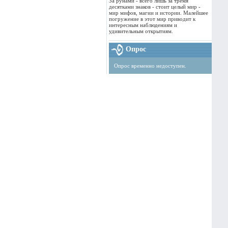
За рунами - всего лишь за тремя
десятками знаков - стоит целый мир -
мир мифов, магии и истории. Малейшее
погружение в этот мир приводит к
интересным наблюдениям и
удивительным открытиям.
Опрос
Опрос временно недоступен.