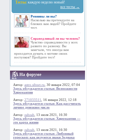
Тесты:
каждую неделю новый!
все тесты →
Ревнивы ли вы?
Насколько вы претендуете на
близких вам людей? Пройдите
тест.
Справедливый ли вы человек?
Чувство справедливости у всех
развито по разному. Вы
замечали, что иногда вам
приходится думать о мотиве своих
поступков? Пройдите тест!
На форуме
Автор:
astro.sibnet.ru
, 30 января 2022, 07:04
Здесь обсуждается статья: Возможности
Хиромантии
Автор:
271033511
, 16 января 2022, 12:18
Здесь обсуждается статья: Как рассчитать
личное денежное число
Автор:
zabzab
, 13 июля 2021, 16:30
Здесь обсуждается статья: Хиромантия —
это карта жизни
Автор:
zabzab
, 13 июля 2021, 16:30
Здесь обсуждается статья: Любовный
гороскоп: как целуются знаки Зодиака