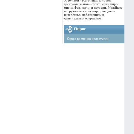
За рунами - всего лишь за тремя
десятками знаков - стоит целый мир -
мир мифов, магии и истории. Малейшее
погружение в этот мир приводит к
интересным наблюдениям и
удивительным открытиям.
Опрос
Опрос временно недоступен.