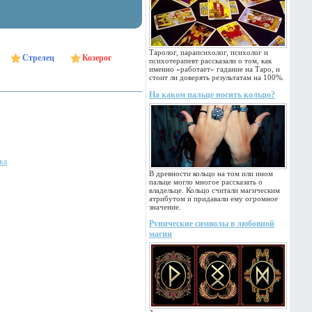
Таролог, парапсихолог, психолог и
Стрелец
Козерог
психотерапевт рассказали о том, как
именно «работает» гадание на Таро, и
стоит ли доверять результатам на 100%.
На каком пальце носить кольцо?
ка
В древности кольцо на том или ином
пальце могло многое рассказать о
владельце. Кольцо считали магическим
атрибутом и придавали ему огромное
значение.
Рунические символы в любовной
магии