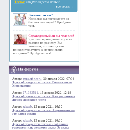
Тесты:
каждую неделю новый!
все тесты →
Ревнивы ли вы?
Насколько вы претендуете на
близких вам людей? Пройдите
тест.
Справедливый ли вы человек?
Чувство справедливости у всех
развито по разному. Вы
замечали, что иногда вам
приходится думать о мотиве своих
поступков? Пройдите тест!
На форуме
Автор:
astro.sibnet.ru
, 30 января 2022, 07:04
Здесь обсуждается статья: Возможности
Хиромантии
Автор:
271033511
, 16 января 2022, 12:18
Здесь обсуждается статья: Как рассчитать
личное денежное число
Автор:
zabzab
, 13 июля 2021, 16:30
Здесь обсуждается статья: Хиромантия —
это карта жизни
Автор:
zabzab
, 13 июля 2021, 16:30
Здесь обсуждается статья: Любовный
гороскоп: как целуются знаки Зодиака