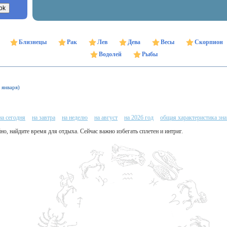
Близнецы
Рак
Лев
Дева
Весы
Скорпион
Водолей
Рыбы
 января)
на сегодня
на завтра
на неделю
на август
на 2026 год
общая характеристика зна
но, найдите время для отдыха. Сейчас важно избегать сплетен и интриг.