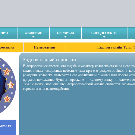
ЕНИЯ
ОБЩЕНИЕ
СЕРВИСЫ
СПЕЦПРОЕКТЫ
романтия
Нумерология
Гадания онлайн
(Руны, 
Зодиакальный гороскоп
В астрологии считается, что судьба и характер человека связаны с его 
каких знаках находились небесные тела при его рождении. Знак, в ко
рождения человека, называется его «солнечным знаком» или просто «зн
придают положению Луны в гороскопе — лунному знаку, и положению
Тем не менее, полноценный астрологический анализ считается возмож
гороскопа и их взаимодействия.
укажите