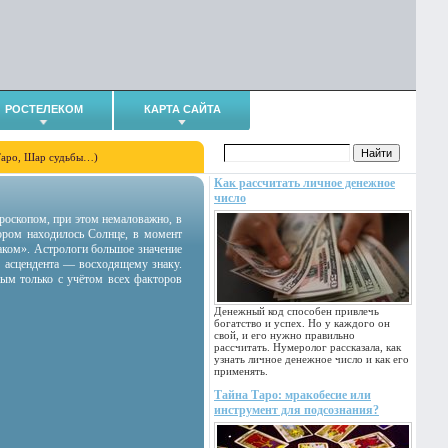
РОСТЕЛЕКОМ
КАРТА САЙТА
Таро, Шар судьбы…)
Как рассчитать личное денежное
число
гороскопом, при этом немаловажно, в
тором находилось Солнце, в момент
аком». Астрологи большое значение
 асцендента — восходящему знаку.
ным только с учётом всех факторов
Денежный код способен привлечь
богатство и успех. Но у каждого он
свой, и его нужно правильно
рассчитать. Нумеролог рассказала, как
узнать личное денежное число и как его
применять.
Тайна Таро: мракобесие или
инструмент для подсознания?