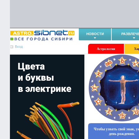
НОВОСТИ
РАЗВЛЕЧ
Вход
Астрология
Хи
Чтобы узнать свой знак, 
день рождения.