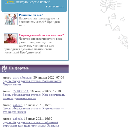
Тесты:
каждую неделю новый!
все тесты →
Ревнивы ли вы?
Насколько вы претендуете на
близких вам людей? Пройдите
тест.
Справедливый ли вы человек?
Чувство справедливости у всех
развито по разному. Вы
замечали, что иногда вам
приходится думать о мотиве своих
поступков? Пройдите тест!
На форуме
Автор:
astro.sibnet.ru
, 30 января 2022, 07:04
Здесь обсуждается статья: Возможности
Хиромантии
Автор:
271033511
, 16 января 2022, 12:18
Здесь обсуждается статья: Как рассчитать
личное денежное число
Автор:
zabzab
, 13 июля 2021, 16:30
Здесь обсуждается статья: Хиромантия —
это карта жизни
Автор:
zabzab
, 13 июля 2021, 16:30
Здесь обсуждается статья: Любовный
гороскоп: как целуются знаки Зодиака