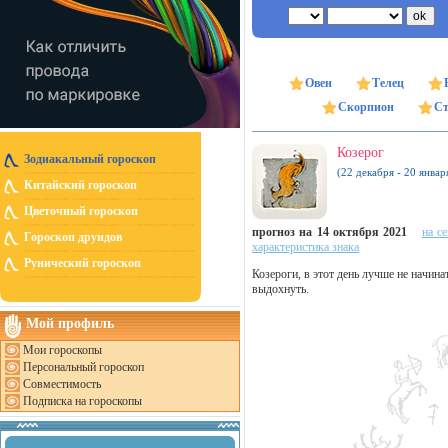
Овен
Телец
Скорпион
Ст
Козерог
Зодиакальный гороскоп
(22 декабря - 20 январ
Китайский гороскоп
Цветочный гороскоп
прогноз на 14 октября 2021
на с
Гороскоп друидов
характеристика знака
Рунический гороскоп
Козероги, в этот день лучше не начина
выдохнуть.
Мой профиль
Мои гороскопы
Персональный гороскоп
Совместимость
Подписка на гороскопы