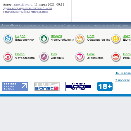
Автор:
astro.sibnet.ru
, 11 марта 2021, 00:11
Здесь обсуждается статья: Числа
открывают тайны мироздания
Astro.sibnet.ru
:
астрология
,
астрологический прогноз
,
гороскоп
,
персональный гороскоп
,
Видео
Форум
Chat
Joke
Видеоролики
Форум общения
Общение on-line
Шутк
Photo
Day
Love
Gam
Фотоальбомы
Дневники
Знакомства
Игры
Наши вака
О проекте