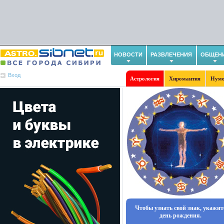
НОВОСТИ
РАЗВЛЕЧЕНИЯ
ОБЩЕН
Вход
Астрология
Хиромантия
Нуме
Чтобы узнать свой знак, укажит
день рождения.