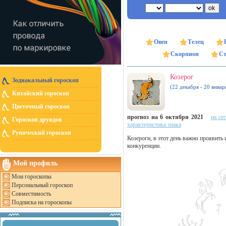
Овен
Телец
Скорпион
Ст
Козерог
Зодиакальный гороскоп
(22 декабря - 20 январ
Китайский гороскоп
Цветочный гороскоп
прогноз на 6 октября 2021
на се
Гороскоп друидов
характеристика знака
Рунический гороскоп
Козероги, в этот день важно проявить
конкуренции.
Мой профиль
Мои гороскопы
Персональный гороскоп
Совместимость
Подписка на гороскопы