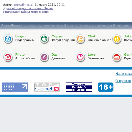
Автор:
astro.sibnet.ru
, 11 марта 2021, 00:11
Здесь обсуждается статья: Числа
открывают тайны мироздания
Astro.sibnet.ru
:
астрология
,
астрологический прогноз
,
гороскоп
,
персональный гороскоп
,
Видео
Форум
Chat
Joke
Видеоролики
Форум общения
Общение on-line
Шутк
Photo
Day
Love
Gam
Фотоальбомы
Дневники
Знакомства
Игры
Наши вака
О проекте