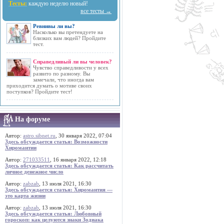
Тесты:
каждую неделю новый!
все тесты →
Ревнивы ли вы?
Насколько вы претендуете на
близких вам людей? Пройдите
тест.
Справедливый ли вы человек?
Чувство справедливости у всех
развито по разному. Вы
замечали, что иногда вам
приходится думать о мотиве своих
поступков? Пройдите тест!
На форуме
Автор:
astro.sibnet.ru
, 30 января 2022, 07:04
Здесь обсуждается статья: Возможности
Хиромантии
Автор:
271033511
, 16 января 2022, 12:18
Здесь обсуждается статья: Как рассчитать
личное денежное число
Автор:
zabzab
, 13 июля 2021, 16:30
Здесь обсуждается статья: Хиромантия —
это карта жизни
Автор:
zabzab
, 13 июля 2021, 16:30
Здесь обсуждается статья: Любовный
гороскоп: как целуются знаки Зодиака