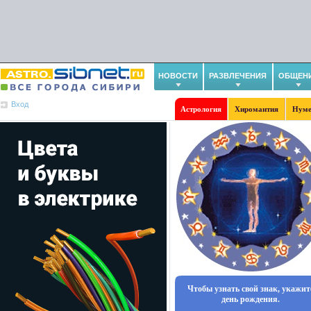
НОВОСТИ
РАЗВЛЕЧЕНИЯ
ОБЩЕН
Вход
Астрология
Хиромантия
Нуме
Чтобы узнать свой знак, укажит
день рождения.