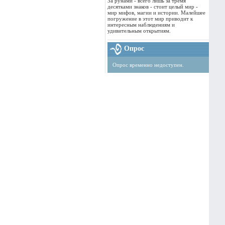
За рунами - всего лишь за тремя
десятками знаков - стоит целый мир -
мир мифов, магии и истории. Малейшее
погружение в этот мир приводит к
интересным наблюдениям и
удивительным открытиям.
Опрос
Опрос временно недоступен.