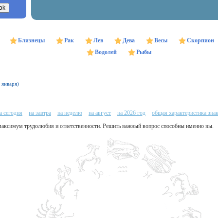
Близнецы
Рак
Лев
Дева
Весы
Скорпион
Водолей
Рыбы
 января)
а сегодня
на завтра
на неделю
на август
на 2026 год
общая характеристика зна
е максимум трудолюбия и ответственности. Решить важный вопрос способны именно вы.