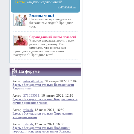
Тесты:
каждую неделю новый!
все тесты →
Ревнивы ли вы?
Насколько вы претендуете на
близких вам людей? Пройдите
тест.
Справедливый ли вы человек?
Чувство справедливости у всех
развито по разному. Вы
замечали, что иногда вам
приходится думать о мотиве своих
поступков? Пройдите тест!
На форуме
Автор:
astro.sibnet.ru
, 30 января 2022, 07:04
Здесь обсуждается статья: Возможности
Хиромантии
Автор:
271033511
, 16 января 2022, 12:18
Здесь обсуждается статья: Как рассчитать
личное денежное число
Автор:
zabzab
, 13 июля 2021, 16:30
Здесь обсуждается статья: Хиромантия —
это карта жизни
Автор:
zabzab
, 13 июля 2021, 16:30
Здесь обсуждается статья: Любовный
гороскоп: как целуются знаки Зодиака