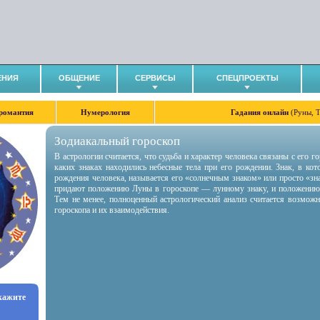
ЕНИЯ
ОБЩЕНИЕ
СЕРВИСЫ
СПЕЦПРОЕКТЫ
романтия
Нумерология
Гадания онлайн
(Руны, 
Зодиакальный гороскоп
В астрологии считается, что судьба и характер человека связаны с его 
каких знаках находились небесные тела при его рождении. Знак, в ко
рождения человека, называется его «солнечным знаком» или просто «зн
придают положению Луны в гороскопе — лунному знаку, и положению
Тем не менее, полноценный астрологический анализ считается возмож
гороскопа и их взаимодействия.
укажите