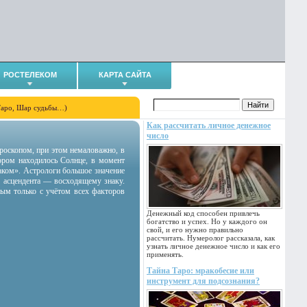
РОСТЕЛЕКОМ
КАРТА САЙТА
Таро, Шар судьбы…)
Как рассчитать личное денежное
число
гороскопом, при этом немаловажно, в
тором находилось Солнце, в момент
аком». Астрологи большое значение
 асцендента — восходящему знаку.
ным только с учётом всех факторов
Денежный код способен привлечь
богатство и успех. Но у каждого он
свой, и его нужно правильно
рассчитать. Нумеролог рассказала, как
узнать личное денежное число и как его
применять.
Тайна Таро: мракобесие или
инструмент для подсознания?