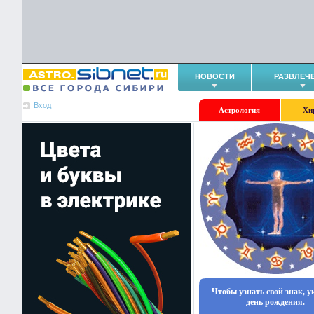
НОВОСТИ
РАЗВЛЕЧ
Вход
Астрология
Хи
Чтобы узнать свой знак, 
день рождения.