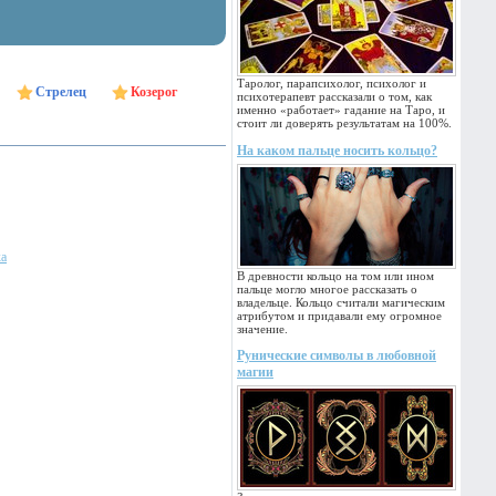
Таролог, парапсихолог, психолог и
Стрелец
Козерог
психотерапевт рассказали о том, как
именно «работает» гадание на Таро, и
стоит ли доверять результатам на 100%.
На каком пальце носить кольцо?
ка
В древности кольцо на том или ином
пальце могло многое рассказать о
владельце. Кольцо считали магическим
атрибутом и придавали ему огромное
значение.
Рунические символы в любовной
магии