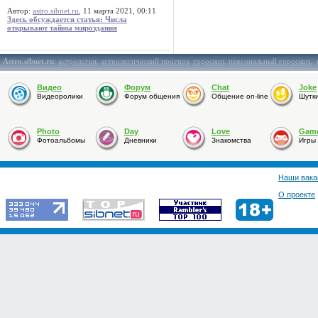
Автор:
astro.sibnet.ru
, 11 марта 2021, 00:11
Здесь обсуждается статья: Числа
открывают тайны мироздания
Astro.sibnet.ru
:
астрология
,
астрологический прогноз
,
гороскоп
,
персональный гороскоп
,
Видео
Форум
Chat
Joke
Видеоролики
Форум общения
Общение on-line
Шутк
Photo
Day
Love
Gam
Фотоальбомы
Дневники
Знакомства
Игры
Наши вака
О проекте