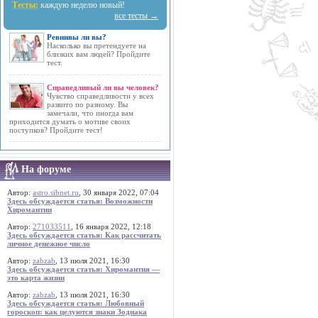
Тесты:
каждую неделю новый!
все тесты →
Ревнивы ли вы?
Насколько вы претендуете на
близких вам людей? Пройдите
тест.
Справедливый ли вы человек?
Чувство справедливости у всех
развито по разному. Вы
замечали, что иногда вам
приходится думать о мотиве своих
поступков? Пройдите тест!
На форуме
Автор:
astro.sibnet.ru
, 30 января 2022, 07:04
Здесь обсуждается статья: Возможности
Хиромантии
Автор:
271033511
, 16 января 2022, 12:18
Здесь обсуждается статья: Как рассчитать
личное денежное число
Автор:
zabzab
, 13 июля 2021, 16:30
Здесь обсуждается статья: Хиромантия —
это карта жизни
Автор:
zabzab
, 13 июля 2021, 16:30
Здесь обсуждается статья: Любовный
гороскоп: как целуются знаки Зодиака