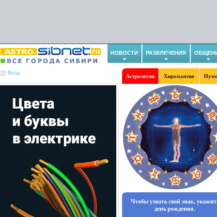
НОВОСТИ
РАЗВЛЕЧЕНИЯ
ОБЩЕН
Вход
Астрология
Хиромантия
Нуме
Чтобы узнать свой знак, укажит
день рождения.