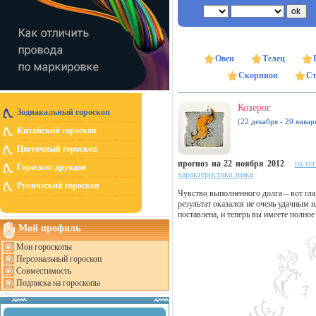
Овен
Телец
Скорпион
Ст
Козерог
Зодиакальный гороскоп
(22 декабря - 20 январ
Китайский гороскоп
Цветочный гороскоп
прогноз на 22 ноября 2012
на се
Гороскоп друидов
характеристика знака
Рунический гороскоп
Чувство выполненного долга – вот гла
результат оказался не очень удачным 
поставлена, и теперь вы имеете полно
Мой профиль
Мои гороскопы
Персональный гороскоп
Совместимость
Подписка на гороскопы