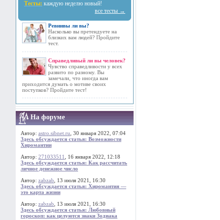
Тесты:
каждую неделю новый!
все тесты →
Ревнивы ли вы?
Насколько вы претендуете на
близких вам людей? Пройдите
тест.
Справедливый ли вы человек?
Чувство справедливости у всех
развито по разному. Вы
замечали, что иногда вам
приходится думать о мотиве своих
поступков? Пройдите тест!
На форуме
Автор:
astro.sibnet.ru
, 30 января 2022, 07:04
Здесь обсуждается статья: Возможности
Хиромантии
Автор:
271033511
, 16 января 2022, 12:18
Здесь обсуждается статья: Как рассчитать
личное денежное число
Автор:
zabzab
, 13 июля 2021, 16:30
Здесь обсуждается статья: Хиромантия —
это карта жизни
Автор:
zabzab
, 13 июля 2021, 16:30
Здесь обсуждается статья: Любовный
гороскоп: как целуются знаки Зодиака