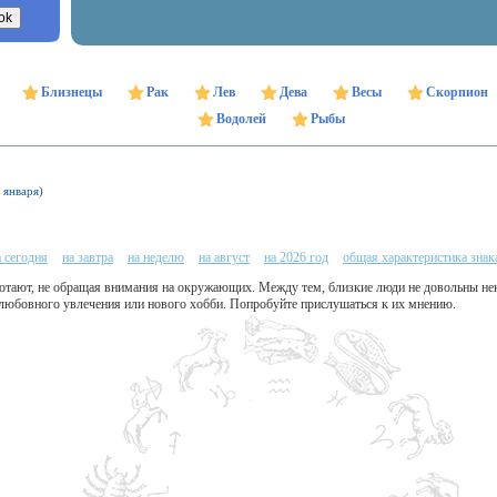
Близнецы
Рак
Лев
Дева
Весы
Скорпион
Водолей
Рыбы
 января)
а сегодня
на завтра
на неделю
на август
на 2026 год
общая характеристика знак
ботают, не обращая внимания на окружающих. Между тем, близкие люди не довольны не
 любовного увлечения или нового хобби. Попробуйте прислушаться к их мнению.