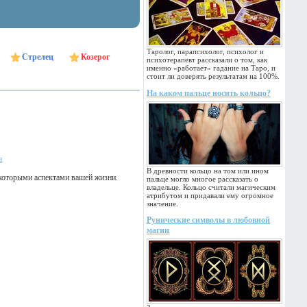
Таролог, парапсихолог, психолог и
Стрелец
Козерог
психотерапевт рассказали о том, как
именно «работает» гадание на Таро, и
стоит ли доверять результатам на 100%.
На каком пальце носить кольцо?
а
В древности кольцо на том или ином
которыми аспектами вашей жизни.
пальце могло многое рассказать о
владельце. Кольцо считали магическим
атрибутом и придавали ему огромное
значение.
Рунические символы в любовной
магии