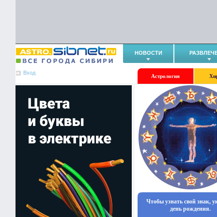
НОВОСТИ
РАЗВЛЕЧ
Вход
Астрология
Хи
Чтобы узнать свой знак, 
день рождения.