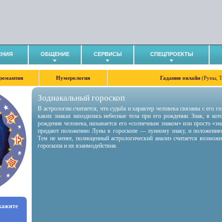
ЕНИЯ
ОБЩЕНИЕ
СЕРВИСЫ
СПЕЦПРОЕКТЫ
романтия
Нумерология
Гадания онлайн
(Руны, 
Зодиакальный гороскоп
В астрологии считается, что судьба и характер человека связаны с его 
каких знаках находились небесные тела при его рождении. Знак, в ко
рождения человека, называется его «солнечным знаком» или просто «зн
придают положению Луны в гороскопе — лунному знаку, и положению
Тем не менее, полноценный астрологический анализ считается возмож
гороскопа и их взаимодействия.
укажите