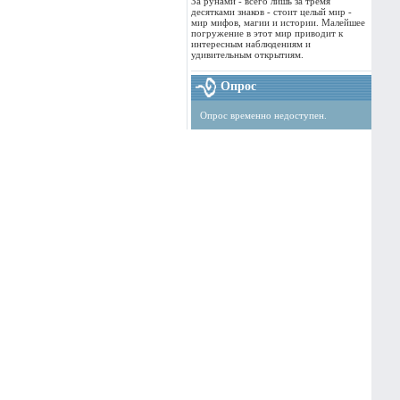
За рунами - всего лишь за тремя
десятками знаков - стоит целый мир -
мир мифов, магии и истории. Малейшее
погружение в этот мир приводит к
интересным наблюдениям и
удивительным открытиям.
Опрос
Опрос временно недоступен.