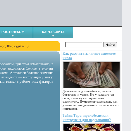
РОСТЕЛЕКОМ
КАРТА САЙТА
Таро, Шар судьбы…)
Как рассчитать личное денежное
число
гороскопом, при этом немаловажно, в
тором находилось Солнце, в момент
аком». Астрологи большое значение
 асцендента — восходящему знаку.
ным только с учётом всех факторов
Денежный код способен привлечь
богатство и успех. Но у каждого он
свой, и его нужно правильно
рассчитать. Нумеролог рассказала, как
узнать личное денежное число и как его
применять.
Тайна Таро: мракобесие или
инструмент для подсознания?