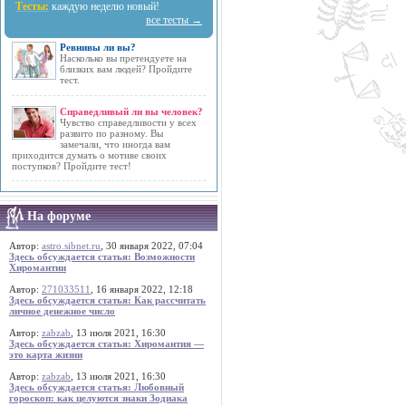
Тесты:
каждую неделю новый!
все тесты →
Ревнивы ли вы?
Насколько вы претендуете на
близких вам людей? Пройдите
тест.
Справедливый ли вы человек?
Чувство справедливости у всех
развито по разному. Вы
замечали, что иногда вам
приходится думать о мотиве своих
поступков? Пройдите тест!
На форуме
Автор:
astro.sibnet.ru
, 30 января 2022, 07:04
Здесь обсуждается статья: Возможности
Хиромантии
Автор:
271033511
, 16 января 2022, 12:18
Здесь обсуждается статья: Как рассчитать
личное денежное число
Автор:
zabzab
, 13 июля 2021, 16:30
Здесь обсуждается статья: Хиромантия —
это карта жизни
Автор:
zabzab
, 13 июля 2021, 16:30
Здесь обсуждается статья: Любовный
гороскоп: как целуются знаки Зодиака