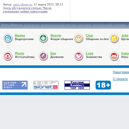
Автор:
astro.sibnet.ru
, 11 марта 2021, 00:11
Здесь обсуждается статья: Числа
открывают тайны мироздания
Astro.sibnet.ru
:
астрология
,
астрологический прогноз
,
гороскоп
,
персональный гороскоп
,
Видео
Форум
Chat
Joke
Видеоролики
Форум общения
Общение on-line
Шутк
Photo
Day
Love
Gam
Фотоальбомы
Дневники
Знакомства
Игры
Наши вака
О проекте