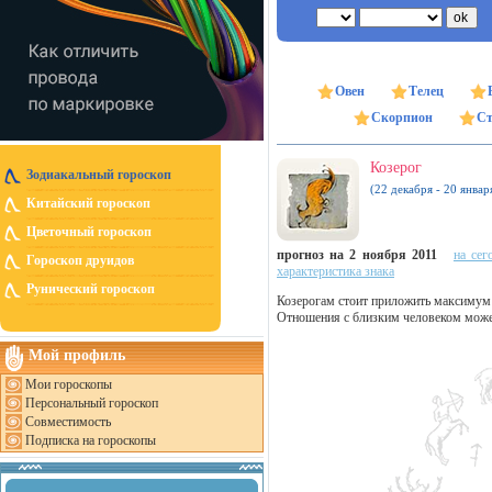
Овен
Телец
Скорпион
Ст
Козерог
Зодиакальный гороскоп
(22 декабря - 20 январ
Китайский гороскоп
Цветочный гороскоп
прогноз на 2 ноября 2011
на сег
Гороскоп друидов
характеристика знака
Рунический гороскоп
Козерогам стоит приложить максимум у
Отношения с близким человеком может
Мой профиль
Мои гороскопы
Персональный гороскоп
Совместимость
Подписка на гороскопы