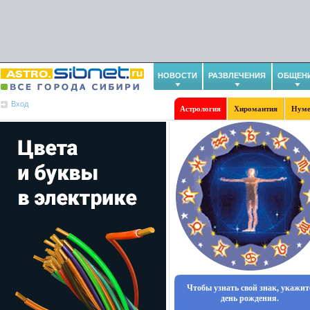
НОВОСТИ
РАЗВЛЕЧЕНИЯ
ОБЩЕН
Вход
Астрология
Хиромантия
Нуме
Чтобы узнать свой знак, укажит
день рождения.