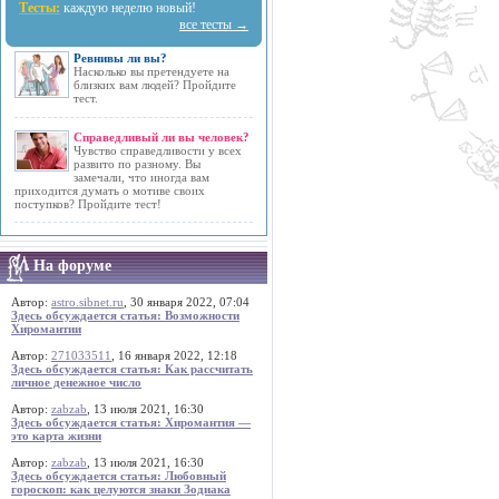
Тесты:
каждую неделю новый!
все тесты →
Ревнивы ли вы?
Насколько вы претендуете на
близких вам людей? Пройдите
тест.
Справедливый ли вы человек?
Чувство справедливости у всех
развито по разному. Вы
замечали, что иногда вам
приходится думать о мотиве своих
поступков? Пройдите тест!
На форуме
Автор:
astro.sibnet.ru
, 30 января 2022, 07:04
Здесь обсуждается статья: Возможности
Хиромантии
Автор:
271033511
, 16 января 2022, 12:18
Здесь обсуждается статья: Как рассчитать
личное денежное число
Автор:
zabzab
, 13 июля 2021, 16:30
Здесь обсуждается статья: Хиромантия —
это карта жизни
Автор:
zabzab
, 13 июля 2021, 16:30
Здесь обсуждается статья: Любовный
гороскоп: как целуются знаки Зодиака