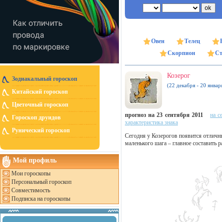
Овен
Телец
Скорпион
Ст
Козерог
Зодиакальный гороскоп
(22 декабря - 20 январ
Китайский гороскоп
Цветочный гороскоп
прогноз на 23 сентября 2011
на с
Гороскоп друидов
характеристика знака
Рунический гороскоп
Сегодня у Козерогов появится отличн
маленького шага – главное составить 
Мой профиль
Мои гороскопы
Персональный гороскоп
Совместимость
Подписка на гороскопы