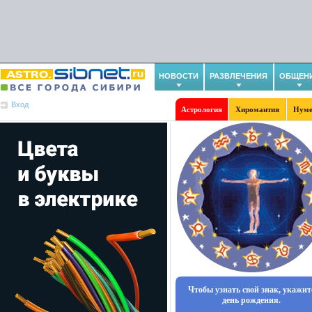
НОВОСТИ
РАЗВЛЕЧЕНИЯ
ОБЩЕН
Вход
Астрология
Хиромантия
Нуме
Чтобы узнать свой знак, укажит
день рождения.