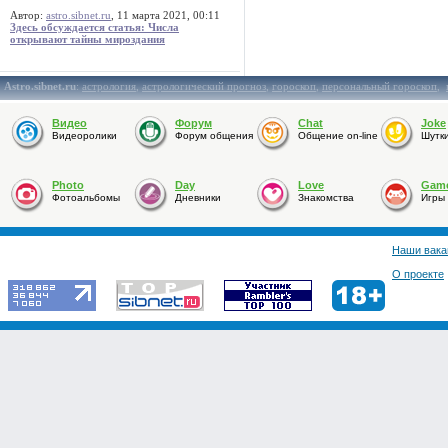
Автор:
astro.sibnet.ru
, 11 марта 2021, 00:11
Здесь обсуждается статья: Числа
открывают тайны мироздания
Astro.sibnet.ru
:
астрология
,
астрологический прогноз
,
гороскоп
,
персональный гороскоп
,
Видео
Форум
Chat
Joke
Видеоролики
Форум общения
Общение on-line
Шутк
Photo
Day
Love
Gam
Фотоальбомы
Дневники
Знакомства
Игры
Наши вака
О проекте