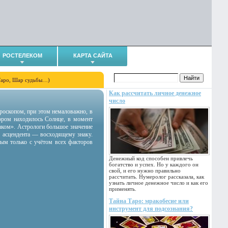
РОСТЕЛЕКОМ
КАРТА САЙТА
Таро, Шар судьбы…)
Как рассчитать личное денежное
число
гороскопом, при этом немаловажно, в
тором находилось Солнце, в момент
аком». Астрологи большое значение
 асцендента — восходящему знаку.
ным только с учётом всех факторов
Денежный код способен привлечь
богатство и успех. Но у каждого он
свой, и его нужно правильно
рассчитать. Нумеролог рассказала, как
узнать личное денежное число и как его
применять.
Тайна Таро: мракобесие или
инструмент для подсознания?