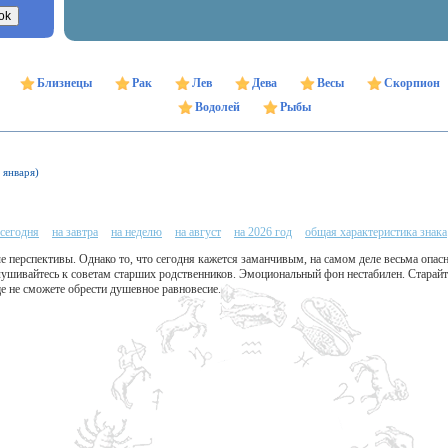
Близнецы
Рак
Лев
Дева
Весы
Скорпион
Водолей
Рыбы
 января)
 сегодня
на завтра
на неделю
на август
на 2026 год
общая характеристика знака
 перспективы. Однако то, что сегодня кажется заманчивым, на самом деле весьма опасн
ушивайтесь к советам старших родственников. Эмоциональный фон нестабилен. Старайте
ще не сможете обрести душевное равновесие.