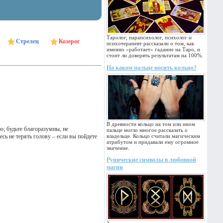
Таролог, парапсихолог, психолог и
Стрелец
Козерог
психотерапевт рассказали о том, как
именно «работает» гадание на Таро, и
стоит ли доверять результатам на 100%.
На каком пальце носить кольцо?
В древности кольцо на том или ином
о; будьте благоразумны, не
пальце могло многое рассказать о
сь не терять голову – если вы пойдете
владельце. Кольцо считали магическим
атрибутом и придавали ему огромное
значение.
Рунические символы в любовной
магии