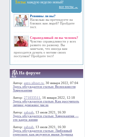
Тесты:
каждую неделю новый!
все тесты →
Ревнивы ли вы?
Насколько вы претендуете на
близких вам людей? Пройдите
тест.
Справедливый ли вы человек?
Чувство справедливости у всех
развито по разному. Вы
замечали, что иногда вам
приходится думать о мотиве своих
поступков? Пройдите тест!
На форуме
Автор:
astro.sibnet.ru
, 30 января 2022, 07:04
Здесь обсуждается статья: Возможности
Хиромантии
Автор:
271033511
, 16 января 2022, 12:18
Здесь обсуждается статья: Как рассчитать
личное денежное число
Автор:
zabzab
, 13 июля 2021, 16:30
Здесь обсуждается статья: Хиромантия —
это карта жизни
Автор:
zabzab
, 13 июля 2021, 16:30
Здесь обсуждается статья: Любовный
гороскоп: как целуются знаки Зодиака