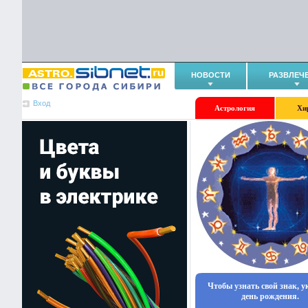
НОВОСТИ
РАЗВЛЕЧ
Вход
Астрология
Хи
Чтобы узнать свой знак, 
день рождения.