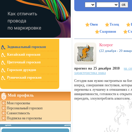
Овен
Телец
Скорпион
Ст
Козерог
Зодиакальный гороскоп
(22 декабря - 20 январ
Китайский гороскоп
Цветочный гороскоп
прогноз на 25 декабря 2010
на се
Гороскоп друидов
характеристика знака
Рунический гороскоп
Сегодня вам нужно настроиться на бое
вперед, совершения поступков, котор
перемены к лучшему в отношениях с 
инициативности, готовности к открыт
Мой профиль
переедать, злоупотреблять алкоголем.
Мои гороскопы
Персональный гороскоп
Совместимость
Подписка на гороскопы