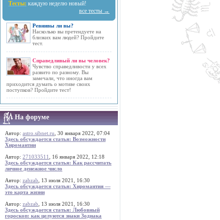
Тесты:
каждую неделю новый!
все тесты →
Ревнивы ли вы?
Насколько вы претендуете на
близких вам людей? Пройдите
тест.
Справедливый ли вы человек?
Чувство справедливости у всех
развито по разному. Вы
замечали, что иногда вам
приходится думать о мотиве своих
поступков? Пройдите тест!
На форуме
Автор:
astro.sibnet.ru
, 30 января 2022, 07:04
Здесь обсуждается статья: Возможности
Хиромантии
Автор:
271033511
, 16 января 2022, 12:18
Здесь обсуждается статья: Как рассчитать
личное денежное число
Автор:
zabzab
, 13 июля 2021, 16:30
Здесь обсуждается статья: Хиромантия —
это карта жизни
Автор:
zabzab
, 13 июля 2021, 16:30
Здесь обсуждается статья: Любовный
гороскоп: как целуются знаки Зодиака