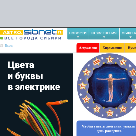
НОВОСТИ
РАЗВЛЕЧЕНИЯ
ОБЩЕН
Вход
Астрология
Хиромантия
Нуме
Чтобы узнать свой знак, укажит
день рождения.