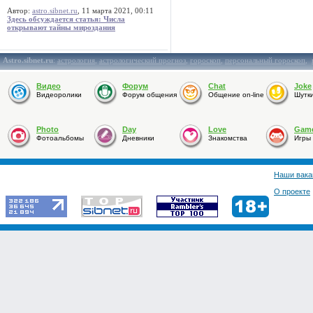
Автор:
astro.sibnet.ru
, 11 марта 2021, 00:11
Здесь обсуждается статья: Числа
открывают тайны мироздания
Astro.sibnet.ru
:
астрология
,
астрологический прогноз
,
гороскоп
,
персональный гороскоп
,
Видео
Форум
Chat
Joke
Видеоролики
Форум общения
Общение on-line
Шутк
Photo
Day
Love
Gam
Фотоальбомы
Дневники
Знакомства
Игры
Наши вака
О проекте