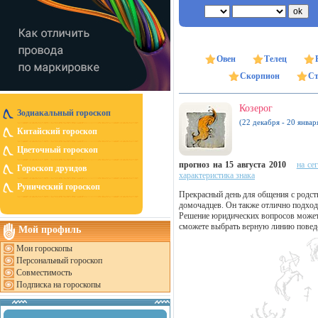
Овен
Телец
Скорпион
Ст
Козерог
Зодиакальный гороскоп
(22 декабря - 20 январ
Китайский гороскоп
Цветочный гороскоп
прогноз на 15 августа 2010
на се
Гороскоп друидов
характеристика знака
Рунический гороскоп
Прекрасный день для общения с родс
домочадцев. Он также отлично подход
Решение юридических вопросов может 
сможете выбрать верную линию поведе
Мой профиль
Мои гороскопы
Персональный гороскоп
Совместимость
Подписка на гороскопы