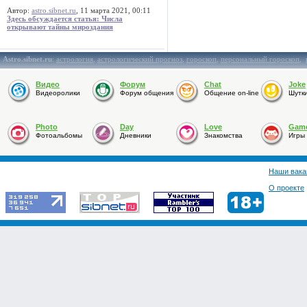
Автор:
astro.sibnet.ru
, 11 марта 2021, 00:11
Здесь обсуждается статья: Числа
открывают тайны мироздания
Astro.sibnet.ru
:
астрология
,
астрологический прогноз
,
гороскоп
,
персональный гороскоп
,
Видео
Форум
Chat
Joke
Видеоролики
Форум общения
Общение on-line
Шутк
Photo
Day
Love
Gam
Фотоальбомы
Дневники
Знакомства
Игры
Наши вака
О проекте