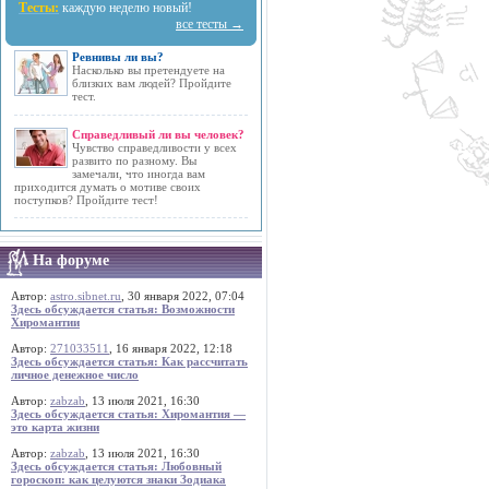
Тесты:
каждую неделю новый!
все тесты →
Ревнивы ли вы?
Насколько вы претендуете на
близких вам людей? Пройдите
тест.
Справедливый ли вы человек?
Чувство справедливости у всех
развито по разному. Вы
замечали, что иногда вам
приходится думать о мотиве своих
поступков? Пройдите тест!
На форуме
Автор:
astro.sibnet.ru
, 30 января 2022, 07:04
Здесь обсуждается статья: Возможности
Хиромантии
Автор:
271033511
, 16 января 2022, 12:18
Здесь обсуждается статья: Как рассчитать
личное денежное число
Автор:
zabzab
, 13 июля 2021, 16:30
Здесь обсуждается статья: Хиромантия —
это карта жизни
Автор:
zabzab
, 13 июля 2021, 16:30
Здесь обсуждается статья: Любовный
гороскоп: как целуются знаки Зодиака