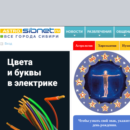
НОВОСТИ
РАЗВЛЕЧЕНИЯ
ОБЩЕН
Вход
Астрология
Хиромантия
Нуме
Чтобы узнать свой знак, укажит
день рождения.